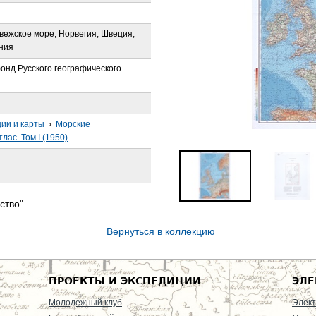
вежское море, Норвегия, Швеция,
ния
онд Русского географического
ции и карты
›
Морские
лас. Том I (1950)
ство"
Вернуться в коллекцию
ПРОЕКТЫ И ЭКСПЕДИЦИИ
ЭЛЕ
Молодежный клуб
Элект