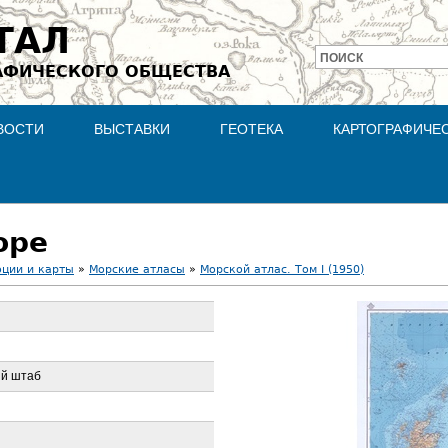
Jump to navigation
ТАЛ
ПОИСК
АФИЧЕСКОГО ОБЩЕСТВА
Форма
поиска
ВОСТИ
ВЫСТАВКИ
ГЕОТЕКА
КАРТОГРАФИЧЕ
оре
оции и карты
»
Морские атласы
»
Морской атлас. Том I (1950)
ый штаб