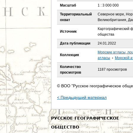
е
Масштаб
1 : 3 000 000
с
Территориальный
Северное море, Нор
охват
Великобритания, Да
ь
Картографический ф
Источник
общества
Дата публикации
24.01.2022
Морские атласы, ло
Коллекция
атласы
›
Морской ат
Количество
1187 просмотров
просмотров
© ВОО "Русское географическое обще
< Предыдущий материал
РУССКОЕ ГЕОГРАФИЧЕСКОЕ
ОБЩЕСТВО