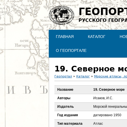
ГЕОПОР
РУССКОГО ГЕОГР
ГЛАВНАЯ
КАТАЛОГ
НО
О ГЕОПОРТАЛЕ
19. Северное м
Геопортал
»
Каталог
»
Морские атласы, л
В
Название
19. Северное море
ы
Авторы
Исаков, И.С.
з
Издатель
Морской генеральн
Год издания
датировано 1950
д
Тип материала
Атлас