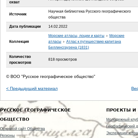
е
охват
Научная библиотека Русского географического
с
Источник
общества
ь
Дата публикации
14.02.2022
Морские атласы, лоции и карты
›
Морские
Коллекция
атласы
›
Атлас к путешествию капитана
Беллинсгаузена (1831)
Количество
818 просмотров
просмотров
© ВОО "Русское географическое общество"
< Предыдущий материал
Ве
РУССКОЕ ГЕОГРАФИЧЕСКОЕ
ПРОЕКТЫ И
ОБЩЕСТВО
Молодежный клу
Географический д
Основной сайт Общества
Экспедиции и пр
Регионы