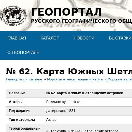
Jump to navigation
ГЕОПОРТАЛ
РУССКОГО ГЕОГРАФИЧЕСКОГО ОБЩ
ГЛАВНАЯ
КАТАЛОГ
НОВОСТИ
ВЫСТАВКИ
О ГЕОПОРТАЛЕ
№ 62. Карта Южных Шетл
Геопортал
»
Каталог
»
Морские атласы, лоции и карты
»
Морские атла
В
Название
№ 62. Карта Южных Шетландских островов
ы
Авторы
Беллинсгаузен, Ф.Ф.
з
Год издания
датировано 1831
Тип материала
Атлас
д
Территориальный
Антарктида, Южные Шетландские острова