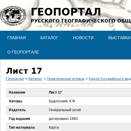
Jump to navigation
ГЕОПОРТАЛ
РУССКОГО ГЕОГРАФИЧЕСКОГО ОБЩ
ГЛАВНАЯ
КАТАЛОГ
НОВОСТИ
ВЫСТАВКИ
О ГЕОПОРТАЛЕ
Лист 17
Геопортал
»
Каталог
»
Тематические атласы
»
Карта Уссурийского вод
В
Название
Лист 17
ы
Авторы
Будогоский, К.Ф.
з
Издатель
Генеральный штаб
Год издания
датировано 1860
д
Тип материала
Карта