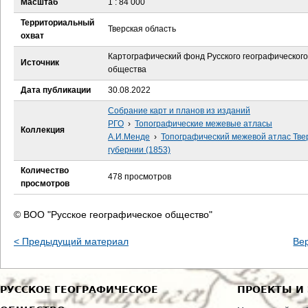
Масштаб
1 : 84 000
е
Территориальный
Тверская область
с
охват
Картографический фонд Русского географического
ь
Источник
общества
Дата публикации
30.08.2022
Собрание карт и планов из изданий
РГО
›
Топографические межевые атласы
Коллекция
А.И.Менде
›
Топографический межевой атлас Тве
губернии (1853)
Количество
478 просмотров
просмотров
© ВОО "Русское географическое общество"
< Предыдущий материал
Ве
РУССКОЕ ГЕОГРАФИЧЕСКОЕ
ПРОЕКТЫ И