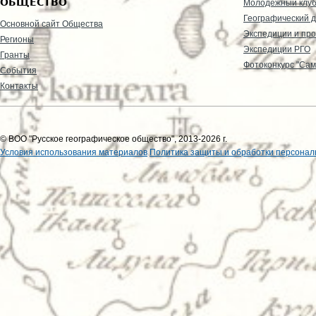
ОБЩЕСТВО
Молодежный клу
Географический д
Основной сайт Общества
Экспедиции и пр
Регионы
Экспедиции РГО
Гранты
Фотоконкурс "Сам
События
Контакты
© ВОО "Русское географическое общество", 2013-2026 г.
Условия использования материалов
Политика защиты и обработки персонал