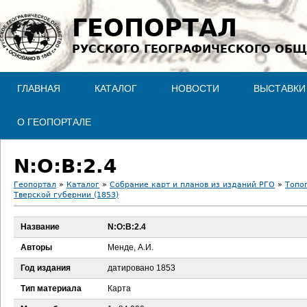
Jump to navigation
ГЕОПОРТАЛ
РУССКОГО ГЕОГРАФИЧЕСКОГО ОБЩ
ГЛАВНАЯ
КАТАЛОГ
НОВОСТИ
ВЫСТАВКИ
О ГЕОПОРТАЛЕ
N:O:B:2.4
Геопортал
»
Каталог
»
Собрание карт и планов из изданий РГО
»
Топо
Тверской губернии (1853)
В
Название
N:O:B:2.4
ы
Авторы
Менде, А.И.
з
Год издания
датировано 1853
д
Тип материала
Карта