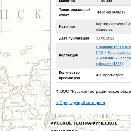
Масштаб
1 : 84 000
е
Территориальный
Тверская область
с
охват
Картографический ф
ь
Источник
общества
Дата публикации
31.08.2022
Собрание карт и пл
РГО
›
Топографичес
Коллекция
А.И.Менде
›
Топогр
губернии (1853)
Количество
430 просмотров
просмотров
© ВОО "Русское географическое обще
< Предыдущий материал
РУССКОЕ ГЕОГРАФИЧЕСКОЕ