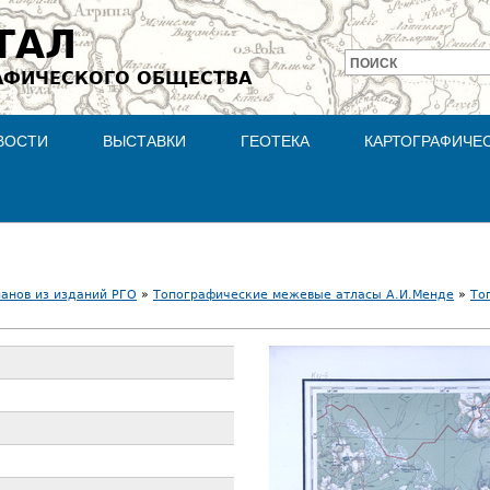
Jump to navigation
ТАЛ
ПОИСК
АФИЧЕСКОГО ОБЩЕСТВА
Форма
поиска
ВОСТИ
ВЫСТАВКИ
ГЕОТЕКА
КАРТОГРАФИЧЕ
ланов из изданий РГО
»
Топографические межевые атласы А.И.Менде
»
То