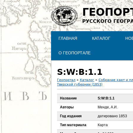
ГЕОПОР
РУССКОГО ГЕОГР
ГЛАВНАЯ
КАТАЛОГ
НО
О ГЕОПОРТАЛЕ
S:W:B:1.1
Геопортал
»
Каталог
»
Собрание карт и п
Тверской губернии (1853)
В
Название
S:W:B:1.1
ы
Авторы
Менде, А.И.
з
Год издания
датировано 1853
д
Тип материала
Карта