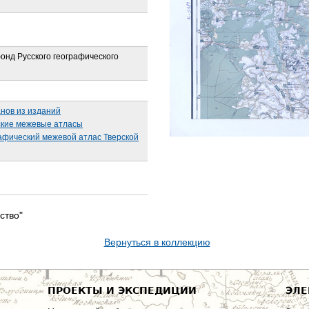
онд Русского географического
анов из изданий
кие межевые атласы
афический межевой атлас Тверской
ство"
Вернуться в коллекцию
ПРОЕКТЫ И ЭКСПЕДИЦИИ
ЭЛЕ