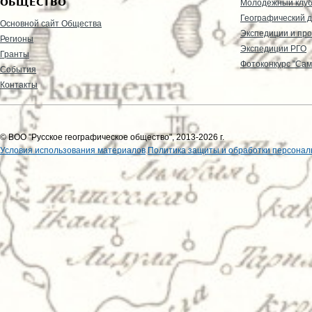
ОБЩЕСТВО
Молодежный клу
Географический д
Основной сайт Общества
Экспедиции и пр
Регионы
Экспедиции РГО
Гранты
Фотоконкурс "Сам
События
Контакты
© ВОО "Русское географическое общество", 2013-2026 г.
Условия использования материалов
Политика защиты и обработки персонал