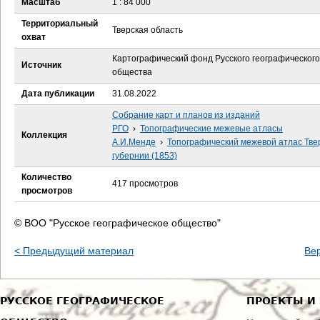
Масштаб
1 : 84 000
е
Территориальный
Тверская область
с
охват
Картографический фонд Русского географического
ь
Источник
общества
Дата публикации
31.08.2022
Собрание карт и планов из изданий
РГО
›
Топографические межевые атласы
Коллекция
А.И.Менде
›
Топографический межевой атлас Тве
губернии (1853)
Количество
417 просмотров
просмотров
© ВОО "Русское географическое общество"
< Предыдущий материал
Ве
РУССКОЕ ГЕОГРАФИЧЕСКОЕ
ПРОЕКТЫ И