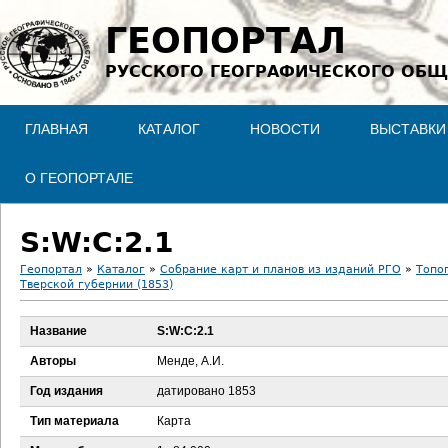
Jump to navigation
ГЕОПОРТАЛ
РУССКОГО ГЕОГРАФИЧЕСКОГО ОБЩ
ГЛАВНАЯ
КАТАЛОГ
НОВОСТИ
ВЫСТАВКИ
О ГЕОПОРТАЛЕ
S:W:C:2.1
Геопортал
»
Каталог
»
Собрание карт и планов из изданий РГО
»
Топо
Тверской губернии (1853)
В
Название
S:W:C:2.1
ы
Авторы
Менде, А.И.
з
Год издания
датировано 1853
д
Тип материала
Карта