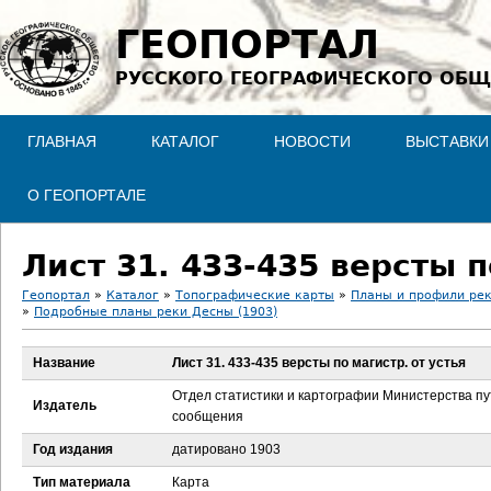
Jump to navigation
ГЕОПОРТАЛ
РУССКОГО ГЕОГРАФИЧЕСКОГО ОБЩ
ГЛАВНАЯ
КАТАЛОГ
НОВОСТИ
ВЫСТАВКИ
О ГЕОПОРТАЛЕ
Лист 31. 433-435 версты п
Геопортал
»
Каталог
»
Топографические карты
»
Планы и профили ре
»
Подробные планы реки Десны (1903)
В
Название
Лист 31. 433-435 версты по магистр. от устья
ы
Отдел статистики и картографии Министерства п
Издатель
з
сообщения
Год издания
датировано 1903
д
Тип материала
Карта