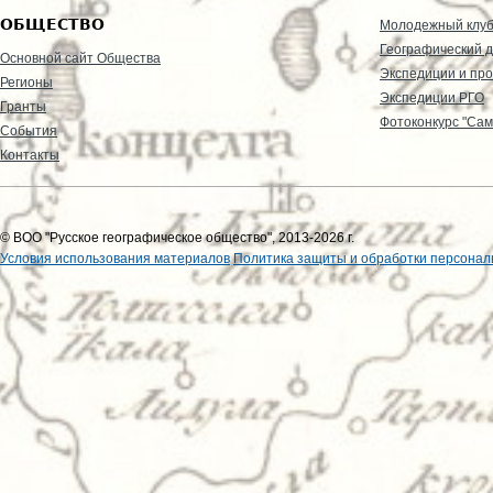
ОБЩЕСТВО
Молодежный клу
Географический д
Основной сайт Общества
Экспедиции и пр
Регионы
Экспедиции РГО
Гранты
Фотоконкурс "Сам
События
Контакты
© ВОО "Русское географическое общество", 2013-2026 г.
Условия использования материалов
Политика защиты и обработки персонал