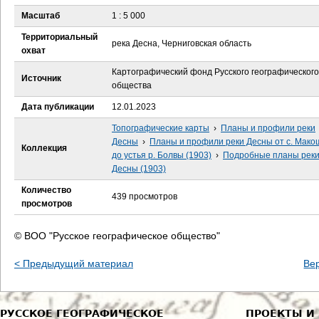
е
Масштаб
1 : 5 000
с
Территориальный
река Десна, Черниговская область
охват
ь
Картографический фонд Русского географического
Источник
общества
Дата публикации
12.01.2023
Топографические карты
›
Планы и профили реки
Десны
›
Планы и профили реки Десны от с. Мак
Коллекция
до устья р. Болвы (1903)
›
Подробные планы рек
Десны (1903)
Количество
439 просмотров
просмотров
© ВОО "Русское географическое общество"
< Предыдущий материал
Ве
РУССКОЕ ГЕОГРАФИЧЕСКОЕ
ПРОЕКТЫ И