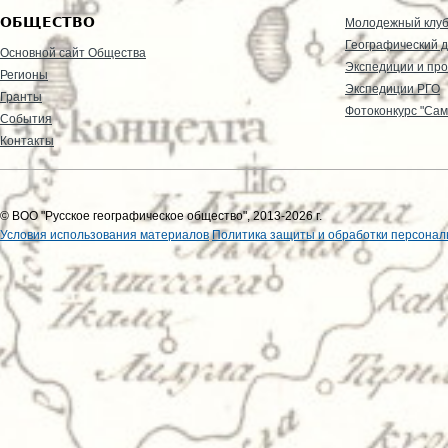
ОБЩЕСТВО
Молодежный клу
Географический д
Основной сайт Общества
Экспедиции и пр
Регионы
Экспедиции РГО
Гранты
Фотоконкурс "Сам
События
Контакты
© ВОО "Русское географическое общество", 2013-2026 г.
Условия использования материалов
Политика защиты и обработки персонал