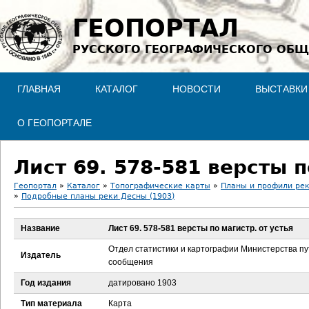
Jump to navigation
ГЕОПОРТАЛ
РУССКОГО ГЕОГРАФИЧЕСКОГО ОБЩ
ГЛАВНАЯ
КАТАЛОГ
НОВОСТИ
ВЫСТАВКИ
О ГЕОПОРТАЛЕ
Лист 69. 578-581 версты п
Геопортал
»
Каталог
»
Топографические карты
»
Планы и профили ре
»
Подробные планы реки Десны (1903)
В
Название
Лист 69. 578-581 версты по магистр. от устья
ы
Отдел статистики и картографии Министерства п
Издатель
з
сообщения
Год издания
датировано 1903
д
Тип материала
Карта