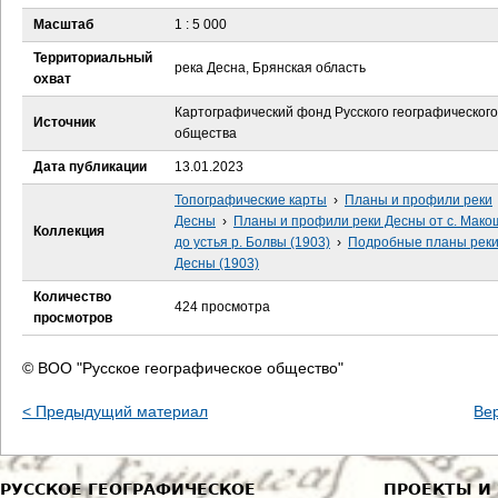
е
Масштаб
1 : 5 000
с
Территориальный
река Десна, Брянская область
охват
ь
Картографический фонд Русского географического
Источник
общества
Дата публикации
13.01.2023
Топографические карты
›
Планы и профили реки
Десны
›
Планы и профили реки Десны от с. Мак
Коллекция
до устья р. Болвы (1903)
›
Подробные планы рек
Десны (1903)
Количество
424 просмотра
просмотров
© ВОО "Русское географическое общество"
< Предыдущий материал
Ве
РУССКОЕ ГЕОГРАФИЧЕСКОЕ
ПРОЕКТЫ И