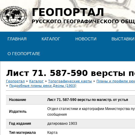
Jump to navigation
ГЕОПОРТАЛ
РУССКОГО ГЕОГРАФИЧЕСКОГО ОБЩ
ГЛАВНАЯ
КАТАЛОГ
НОВОСТИ
ВЫСТАВКИ
О ГЕОПОРТАЛЕ
Лист 71. 587-590 версты п
Геопортал
»
Каталог
»
Топографические карты
»
Планы и профили ре
»
Подробные планы реки Десны (1903)
В
Название
Лист 71. 587-590 версты по магистр. от устья
ы
Отдел статистики и картографии Министерства п
Издатель
з
сообщения
Год издания
датировано 1903
д
Тип материала
Карта