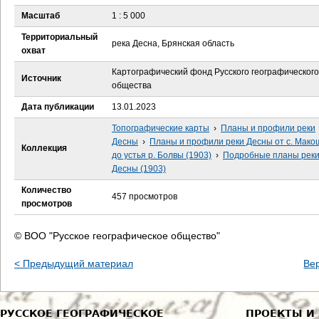
е
Масштаб
1 : 5 000
с
Территориальный
река Десна, Брянская область
охват
ь
Картографический фонд Русского географического
Источник
общества
Дата публикации
13.01.2023
Топографические карты
›
Планы и профили реки
Десны
›
Планы и профили реки Десны от с. Мак
Коллекция
до устья р. Болвы (1903)
›
Подробные планы рек
Десны (1903)
Количество
457 просмотров
просмотров
© ВОО "Русское географическое общество"
< Предыдущий материал
Ве
РУССКОЕ ГЕОГРАФИЧЕСКОЕ
ПРОЕКТЫ И