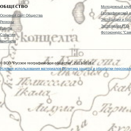
ОБЩЕСТВО
Молодежный клу
Географический д
Основной сайт Общества
Экспедиции и пр
Регионы
Экспедиции РГО
Гранты
Фотоконкурс "Сам
События
Контакты
© ВОО "Русское географическое общество", 2013-2026 г.
Условия использования материалов
Политика защиты и обработки персонал