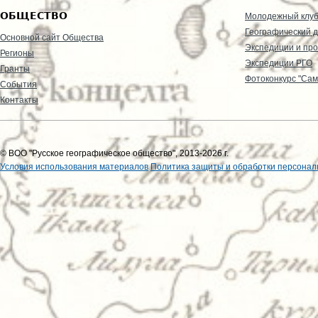
ОБЩЕСТВО
Молодежный клу
Географический д
Основной сайт Общества
Экспедиции и пр
Регионы
Экспедиции РГО
Гранты
Фотоконкурс "Сам
События
Контакты
© ВОО "Русское географическое общество", 2013-2026 г.
Условия использования материалов
Политика защиты и обработки персонал