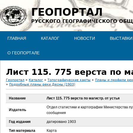
Jump to navigation
ГЕОПОРТАЛ
РУССКОГО ГЕОГРАФИЧЕСКОГО ОБЩ
ГЛАВНАЯ
КАТАЛОГ
НОВОСТИ
ВЫСТАВКИ
О ГЕОПОРТАЛЕ
Лист 115. 775 верста по м
Геопортал
»
Каталог
»
Топографические карты
»
Планы и профили ре
»
Подробные планы реки Десны (1903)
В
Название
Лист 115. 775 верста по магистр. от устья
ы
Отдел статистики и картографии Министерства п
Издатель
з
сообщения
Год издания
датировано 1903
д
Тип материала
Карта