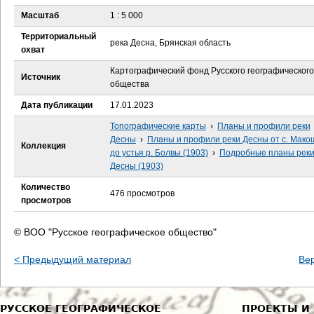
е
Масштаб
1 : 5 000
с
Территориальный
река Десна, Брянская область
охват
ь
Картографический фонд Русского географического
Источник
общества
Дата публикации
17.01.2023
Топографические карты
›
Планы и профили реки
Десны
›
Планы и профили реки Десны от с. Мак
Коллекция
до устья р. Болвы (1903)
›
Подробные планы рек
Десны (1903)
Количество
476 просмотров
просмотров
© ВОО "Русское географическое общество"
< Предыдущий материал
Ве
РУССКОЕ ГЕОГРАФИЧЕСКОЕ
ПРОЕКТЫ И