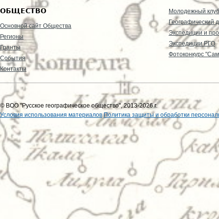
ОБЩЕСТВО
Молодежный клу
Географический д
Основной сайт Общества
Экспедиции и пр
Регионы
Экспедиции РГО
Гранты
Фотоконкурс "Сам
События
Контакты
© ВОО "Русское географическое общество", 2013-2026 г.
Условия использования материалов
Политика защиты и обработки персонал