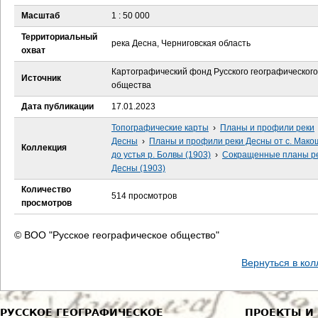
е
Масштаб
1 : 50 000
с
Территориальный
река Десна, Черниговская область
охват
ь
Картографический фонд Русского географического
Источник
общества
Дата публикации
17.01.2023
Топографические карты
›
Планы и профили реки
Десны
›
Планы и профили реки Десны от с. Мак
Коллекция
до устья р. Болвы (1903)
›
Сокращенные планы р
Десны (1903)
Количество
514 просмотров
просмотров
© ВОО "Русское географическое общество"
Вернуться в ко
РУССКОЕ ГЕОГРАФИЧЕСКОЕ
ПРОЕКТЫ И