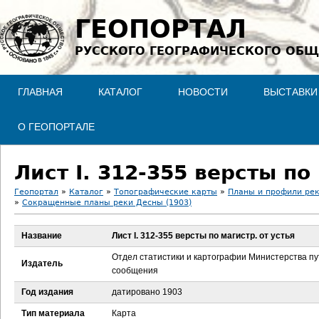
Jump to navigation
ГЕОПОРТАЛ
РУССКОГО ГЕОГРАФИЧЕСКОГО ОБЩ
ГЛАВНАЯ
КАТАЛОГ
НОВОСТИ
ВЫСТАВКИ
О ГЕОПОРТАЛЕ
Лист I. 312-355 версты по
Геопортал
»
Каталог
»
Топографические карты
»
Планы и профили ре
»
Сокращенные планы реки Десны (1903)
В
Название
Лист I. 312-355 версты по магистр. от устья
ы
Отдел статистики и картографии Министерства п
Издатель
з
сообщения
Год издания
датировано 1903
д
Тип материала
Карта