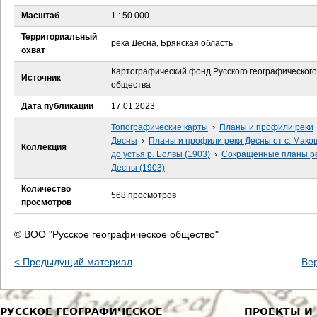
е
Масштаб
1 : 50 000
с
Территориальный
река Десна, Брянская область
охват
ь
Картографический фонд Русского географического
Источник
общества
Дата публикации
17.01.2023
Топографические карты
›
Планы и профили реки
Десны
›
Планы и профили реки Десны от с. Мак
Коллекция
до устья р. Болвы (1903)
›
Сокращенные планы р
Десны (1903)
Количество
568 просмотров
просмотров
© ВОО "Русское географическое общество"
< Предыдущий материал
Ве
РУССКОЕ ГЕОГРАФИЧЕСКОЕ
ПРОЕКТЫ И