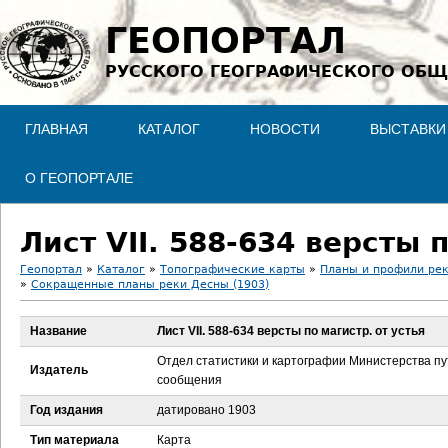
Jump to navigation
ГЕОПОРТАЛ
РУССКОГО ГЕОГРАФИЧЕСКОГО ОБЩ
ГЛАВНАЯ
КАТАЛОГ
НОВОСТИ
ВЫСТАВКИ
О ГЕОПОРТАЛЕ
Лист VII. 588-634 версты 
Геопортал
»
Каталог
»
Топографические карты
»
Планы и профили ре
»
Сокращенные планы реки Десны (1903)
В
Название
Лист VII. 588-634 версты по магистр. от устья
ы
Отдел статистики и картографии Министерства п
Издатель
з
сообщения
Год издания
датировано 1903
д
Тип материала
Карта