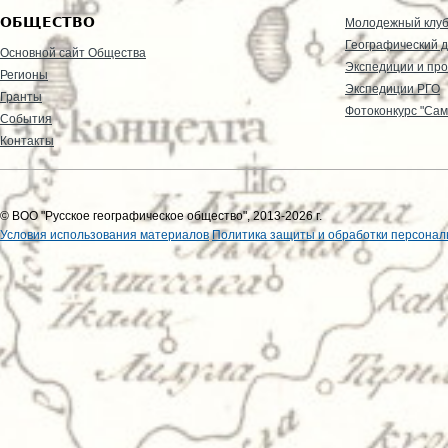
ОБЩЕСТВО
Молодежный клу
Географический д
Основной сайт Общества
Экспедиции и пр
Регионы
Экспедиции РГО
Гранты
Фотоконкурс "Сам
События
Контакты
© ВОО "Русское географическое общество", 2013-2026 г.
Условия использования материалов
Политика защиты и обработки персонал