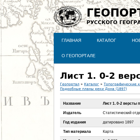
ГЕОПОР
РУССКОГО ГЕОГР
ГЛАВНАЯ
КАТАЛОГ
НО
О ГЕОПОРТАЛЕ
Лист 1. 0-2 вер
Геопортал
»
Каталог
»
Топографические 
Подробные планы реки Дона (1897)
В
Название
Лист 1. 0-2 версты 
ы
Издатель
Статистический отд
з
Год издания
датировано 1897
д
Тип материала
Карта