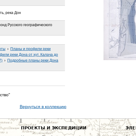
ть, река Дон
онд Русского географического
рты
›
Планы и профили реки
или реки Дона от хут. Калача до
7)
›
Подробные планы реки Дона
ство"
Вернуться в коллекцию
ПРОЕКТЫ И ЭКСПЕДИЦИИ
ЭЛЕ