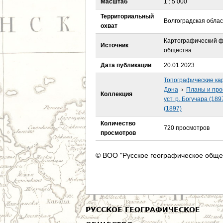
Масштаб
1 : 5 000
е
Территориальный
Волгоградская облас
с
охват
Картографический ф
ь
Источник
общества
Дата публикации
20.01.2023
Топографические ка
Дона
›
Планы и проф
Коллекция
уст. р. Богучара (189
(1897)
Количество
720 просмотров
просмотров
© ВОО "Русское географическое обще
РУССКОЕ ГЕОГРАФИЧЕСКОЕ