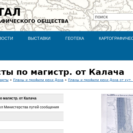
Jump to navigation
ТАЛ
ПОИСК
АФИЧЕСКОГО ОБЩЕСТВА
Форма
поиска
ВОСТИ
ВЫСТАВКИ
ГЕОТЕКА
КАРТОГРАФИЧЕ
сты по магистр. от Калача
карты
»
Планы и профили реки Дона
»
Планы и профили реки Дона от хут. 
по магистр. от Калача
ел Министерства путей сообщения