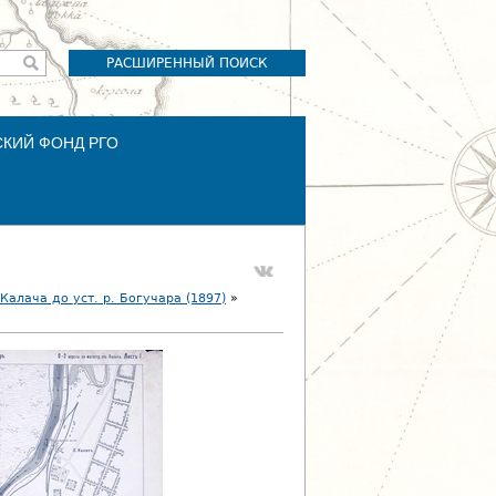
РАСШИРЕННЫЙ ПОИСК
СКИЙ ФОНД РГО
Калача до уст. р. Богучара (1897)
»