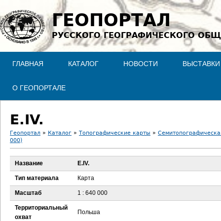
Jump to navigation
ГЕОПОРТАЛ
РУССКОГО ГЕОГРАФИЧЕСКОГО ОБЩ
ГЛАВНАЯ
КАТАЛОГ
НОВОСТИ
ВЫСТАВКИ
О ГЕОПОРТАЛЕ
E.IV.
Геопортал
»
Каталог
»
Топографические карты
»
Семитопографическая
000)
В
Название
E.IV.
ы
Тип материала
Карта
з
Масштаб
1 : 640 000
д
Территориальный
Польша
охват