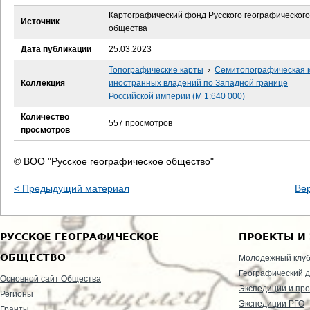
е
Картографический фонд Русского географического
Источник
общества
с
Дата публикации
25.03.2023
ь
Топографические карты
›
Семитопографическая 
Коллекция
иностранных владений по Западной границе
Российской империи (М 1:640 000)
Количество
557 просмотров
просмотров
© ВОО "Русское географическое общество"
< Предыдущий материал
Ве
РУССКОЕ ГЕОГРАФИЧЕСКОЕ
ПРОЕКТЫ И
ОБЩЕСТВО
Молодежный клу
Географический д
Основной сайт Общества
Экспедиции и пр
Регионы
Экспедиции РГО
Гранты