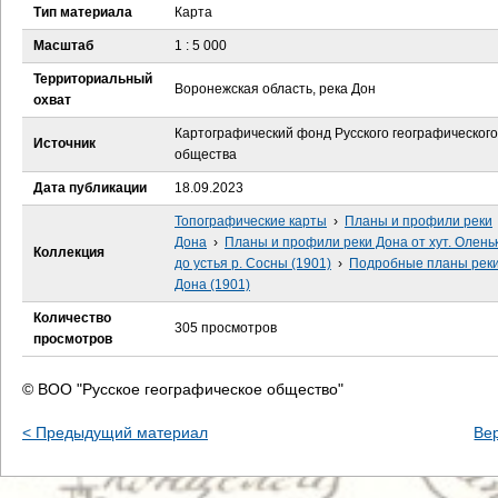
е
Тип материала
Карта
Масштаб
1 : 5 000
с
Территориальный
Воронежская область, река Дон
ь
охват
Картографический фонд Русского географического
Источник
общества
Дата публикации
18.09.2023
Топографические карты
›
Планы и профили реки
Дона
›
Планы и профили реки Дона от хут. Олень
Коллекция
до устья р. Сосны (1901)
›
Подробные планы рек
Дона (1901)
Количество
305 просмотров
просмотров
© ВОО "Русское географическое общество"
< Предыдущий материал
Ве