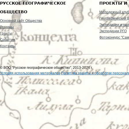
РУССКОЕ ГЕОГРАФИЧЕСКОЕ
ПРОЕКТЫ И
ОБЩЕСТВО
Молодежный клу
Географический д
Основной сайт Общества
Экспедиции и пр
Регионы
Экспедиции РГО
Гранты
Фотоконкурс "Сам
События
Контакты
© ВОО "Русское географическое общество", 2013-2026 г.
Условия использования материалов
Политика защиты и обработки персонал