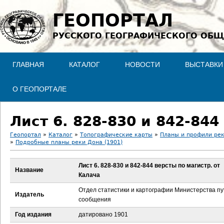
Jump to navigation
ГЕОПОРТАЛ
РУССКОГО ГЕОГРАФИЧЕСКОГО ОБЩ
ГЛАВНАЯ
КАТАЛОГ
НОВОСТИ
ВЫСТАВКИ
О ГЕОПОРТАЛЕ
Лист 6. 828-830 и 842-844
Геопортал
»
Каталог
»
Топографические карты
»
Планы и профили ре
»
Подробные планы реки Дона (1901)
В
Лист 6. 828-830 и 842-844 версты по магистр. от
ы
Название
Калача
з
Отдел статистики и картографии Министерства п
Издатель
сообщения
д
Год издания
датировано 1901