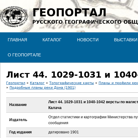
Jump to navigation
ГЕОПОРТАЛ
РУССКОГО ГЕОГРАФИЧЕСКОГО ОБЩ
ГЛАВНАЯ
КАТАЛОГ
НОВОСТИ
ВЫСТАВКИ
О ГЕОПОРТАЛЕ
Геопортал
»
Каталог
»
Топографические карты
»
Планы и профили ре
»
Подробные планы реки Дона (1901)
В
Лист 44. 1029-1031 и 1040-1042 версты по магист
ы
Название
Калача
з
Отдел статистики и картографии Министерства п
Издатель
сообщения
д
Год издания
датировано 1901