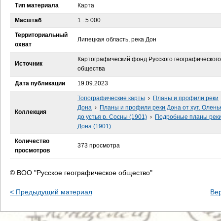
е
Тип материала
Карта
Масштаб
1 : 5 000
с
Территориальный
Липецкая область, река Дон
ь
охват
Картографический фонд Русского географического
Источник
общества
Дата публикации
19.09.2023
Топографические карты
›
Планы и профили реки
Дона
›
Планы и профили реки Дона от хут. Олень
Коллекция
до устья р. Сосны (1901)
›
Подробные планы рек
Дона (1901)
Количество
373 просмотра
просмотров
© ВОО "Русское географическое общество"
< Предыдущий материал
Ве