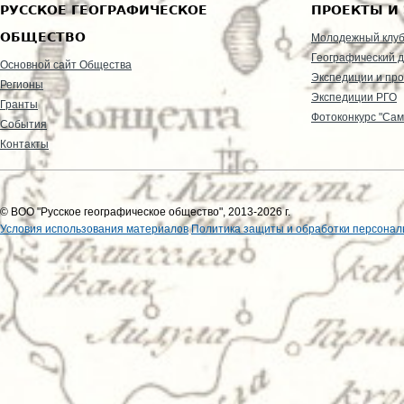
РУССКОЕ ГЕОГРАФИЧЕСКОЕ
ПРОЕКТЫ И
ОБЩЕСТВО
Молодежный клу
Географический д
Основной сайт Общества
Экспедиции и пр
Регионы
Экспедиции РГО
Гранты
Фотоконкурс "Сам
События
Контакты
© ВОО "Русское географическое общество", 2013-2026 г.
Условия использования материалов
Политика защиты и обработки персонал