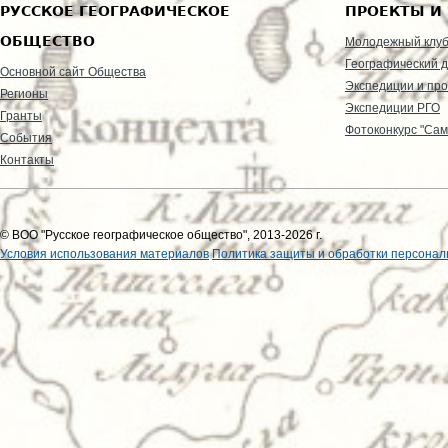
РУССКОЕ ГЕОГРАФИЧЕСКОЕ
ПРОЕКТЫ И
ОБЩЕСТВО
Молодежный клу
Географический д
Основной сайт Общества
Экспедиции и пр
Регионы
Экспедиции РГО
Гранты
Фотоконкурс "Сам
События
Контакты
© ВОО "Русское географическое общество", 2013-2026 г.
Условия использования материалов
Политика защиты и обработки персонал