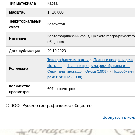
е
Тип материала
Карта
Масштаб
1 : 10 000
с
Территориальный
Казахстан
ь
охват
Картографический фонд Русского географического
Источник
общества
Дата публикации
29.10.2023
Топографические карты
›
Планы и профили реки
Иртыша
›
Планы и профили реки Иртыша от г.
Коллекция
Семипалатинска до г. Омска (1908)
›
Подробные 
реки Иртыша (1908)
Количество
607 просмотров
просмотров
© ВОО "Русское географическое общество"
Вернуться в ко