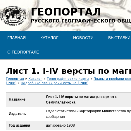
Jump to navigation
ГЕОПОРТАЛ
РУССКОГО ГЕОГРАФИЧЕСКОГО ОБЩ
ГЛАВНАЯ
КАТАЛОГ
НОВОСТИ
ВЫСТАВКИ
О ГЕОПОРТАЛЕ
Геопортал
»
Каталог
»
Топографические карты
»
Планы и профили ре
(1908)
»
Подробные планы реки Иртыша (1908)
В
Лист 1. I-IV версты по магистр. вверх от г.
ы
Название
Семипалатинска
з
Отдел статистики и картографии Министерства п
Издатель
сообщения
д
Год издания
датировано 1908