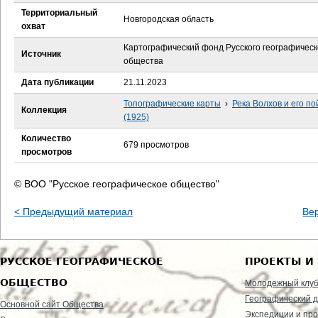
е
Территориальный
Новгородская область
охват
с
Картографический фонд Русского географическ
Источник
ь
общества
Дата публикации
21.11.2023
Топографические карты
›
Река Волхов и его п
Коллекция
(1925)
Количество
679 просмотров
просмотров
© ВОО "Русское географическое общество"
< Предыдущий материал
Ве
РУССКОЕ ГЕОГРАФИЧЕСКОЕ
ПРОЕКТЫ И
ОБЩЕСТВО
Молодежный клу
Географический д
Основной сайт Общества
Экспедиции и пр