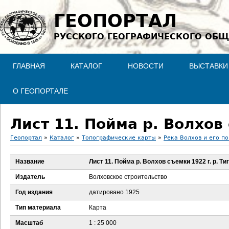
Jump to navigation
ГЕОПОРТАЛ
РУССКОГО ГЕОГРАФИЧЕСКОГО ОБЩ
ГЛАВНАЯ
КАТАЛОГ
НОВОСТИ
ВЫСТАВКИ
О ГЕОПОРТАЛЕ
Лист 11. Пойма р. Волхов 
Геопортал
»
Каталог
»
Топографические карты
»
Река Волхов и его по
В
Название
Лист 11. Пойма р. Волхов съемки 1922 г. р. Ти
ы
Издатель
Волховское строительство
з
Год издания
датировано 1925
Тип материала
Карта
д
Масштаб
1 : 25 000