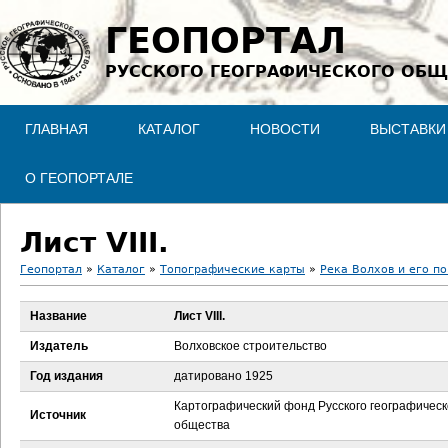
Jump to navigation
ГЕОПОРТАЛ
РУССКОГО ГЕОГРАФИЧЕСКОГО ОБЩ
ГЛАВНАЯ
КАТАЛОГ
НОВОСТИ
ВЫСТАВКИ
О ГЕОПОРТАЛЕ
Лист VIII.
Геопортал
»
Каталог
»
Топографические карты
»
Река Волхов и его по
В
Название
Лист VIII.
ы
Издатель
Волховское строительство
з
Год издания
датировано 1925
Картографический фонд Русского географическ
д
Источник
общества