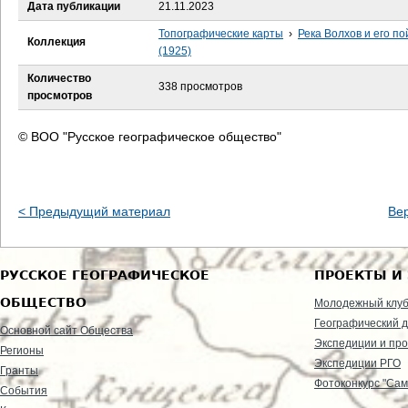
е
Дата публикации
21.11.2023
Топографические карты
›
Река Волхов и его п
с
Коллекция
(1925)
ь
Количество
338 просмотров
просмотров
© ВОО "Русское географическое общество"
< Предыдущий материал
Ве
РУССКОЕ ГЕОГРАФИЧЕСКОЕ
ПРОЕКТЫ И
ОБЩЕСТВО
Молодежный клу
Географический д
Основной сайт Общества
Экспедиции и пр
Регионы
Экспедиции РГО
Гранты
Фотоконкурс "Сам
События