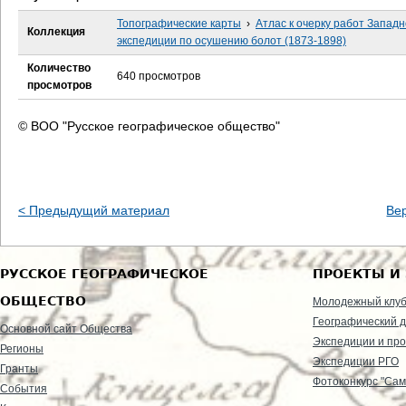
е
Топографические карты
›
Атлас к очерку работ Запад
Коллекция
с
экспедиции по осушению болот (1873-1898)
Количество
ь
640 просмотров
просмотров
© ВОО "Русское географическое общество"
< Предыдущий материал
Ве
РУССКОЕ ГЕОГРАФИЧЕСКОЕ
ПРОЕКТЫ И
ОБЩЕСТВО
Молодежный клу
Географический д
Основной сайт Общества
Экспедиции и пр
Регионы
Экспедиции РГО
Гранты
Фотоконкурс "Сам
События