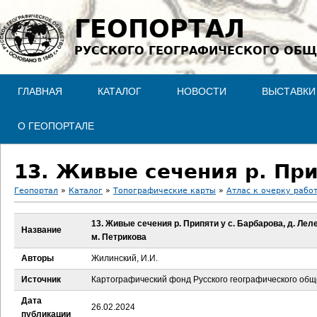
Jump to navigation
ГЕОПОРТАЛ
РУССКОГО ГЕОГРАФИЧЕСКОГО ОБЩ
ГЛАВНАЯ
КАТАЛОГ
НОВОСТИ
ВЫСТАВКИ
О ГЕОПОРТАЛЕ
Геопортал
»
Каталог
»
Топографические карты
»
Атлас к очерку рабо
В
13. Живые сечения р. Припяти у с. Барбарова, д. Лел
Название
м. Петрикова
ы
Авторы
Жилинский, И.И.
з
Источник
Картографический фонд Русского географического общ
д
Дата
26.02.2024
публикации