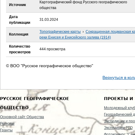
е
Картографический фонд Русского географического
Источник
общества
с
Дата
31.03.2024
публикации
ь
Топографические карты
›
Сокращенная лоцманская к
Коллекция
реки Енисея и Енисейского залива (1914)
Количество
444 просмотра
просмотров
© ВОО "Русское географическое общество"
Вернуться в ко
РУССКОЕ ГЕОГРАФИЧЕСКОЕ
ПРОЕКТЫ И
ОБЩЕСТВО
Молодежный клу
Географический д
Основной сайт Общества
Экспедиции и пр
Регионы
Экспедиции РГО
Гранты
Фотоконкурс "Сам