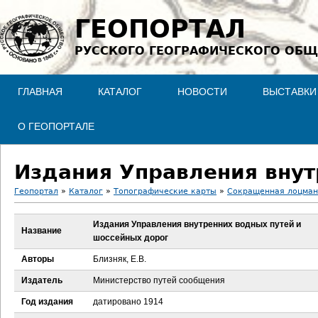
Jump to navigation
ГЕОПОРТАЛ
РУССКОГО ГЕОГРАФИЧЕСКОГО ОБЩ
ГЛАВНАЯ
КАТАЛОГ
НОВОСТИ
ВЫСТАВКИ
О ГЕОПОРТАЛЕ
Геопортал
»
Каталог
»
Топографические карты
»
Сокращенная лоцманс
В
Издания Управления внутренних водных путей и
Название
шоссейных дорог
ы
Авторы
Близняк, Е.В.
з
Издатель
Министерство путей сообщения
д
Год издания
датировано 1914