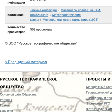
03.05.2024
е
публикации
Личные коллекции
›
Материалы коллекции Ю.М.
с
Коллекция
Шокальского
›
Метеорологические
карты
›
Метеорологические карты мира (1928)
ь
Количество
502 просмотра
просмотров
© ВОО "Русское географическое общество"
< Предыдущий материал
РУССКОЕ ГЕОГРАФИЧЕСКОЕ
ПРОЕКТЫ И
ОБЩЕСТВО
Молодежный клу
Географический д
Основной сайт Общества
Экспедиции и пр
Регионы
Экспедиции РГО
Гранты
Фотоконкурс "Сам
События