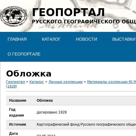
Jump to navigation
ГЕОПОРТАЛ
РУССКОГО ГЕОГРАФИЧЕСКОГО ОБЩ
ГЛАВНАЯ
КАТАЛОГ
НОВОСТИ
ВЫСТАВКИ
О ГЕОПОРТАЛЕ
Обложка
Геопортал
»
Каталог
»
Личные коллекции
»
Материалы коллекции Ю.М
(1928)
В
Название
Обложка
ы
Год
датировано 1928
з
издания
Источник
Картографический фонд Русского географического обще
д
Дата