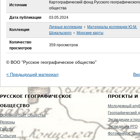
е
Картографический фонд Русского географического
Источник
общества
с
Дата публикации
03.05.2024
ь
Личные коллекции
›
Материалы коллекции Ю.М.
Коллекция
Шокальского
›
Морские карты
Количество
359 просмотров
просмотров
© ВОО "Русское географическое общество"
< Предыдущий материал
Ве
РУССКОЕ ГЕОГРАФИЧЕСКОЕ
ПРОЕКТЫ И
ОБЩЕСТВО
Молодежный клу
Географический д
Основной сайт Общества
Экспедиции и пр
Регионы
Экспедиции РГО
Гранты
Фотоконкурс "Сам
События