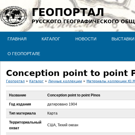
Jump to navigation
ГЕОПОРТАЛ
РУССКОГО ГЕОГРАФИЧЕСКОГО ОБЩ
ГЛАВНАЯ
КАТАЛОГ
НОВОСТИ
ВЫСТАВКИ
О ГЕОПОРТАЛЕ
Conception point to point 
Геопортал
»
Каталог
»
Личные коллекции
»
Материалы коллекции Ю.М
В
Название
Conception point to point Pinos
ы
Год издания
датировано 1904
з
Тип материала
Карта
Территориальный
д
США, Тихий океан
охват