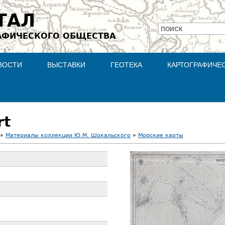
Jump to navigation
ТАЛ
ПОИСК
АФИЧЕСКОГО ОБЩЕСТВА
Форма
поиска
ВОСТИ
ВЫСТАВКИ
ГЕОТЕКА
КАРТОГРАФИЧЕ
rt
»
Материалы коллекции Ю.М. Шокальского
»
Морские карты