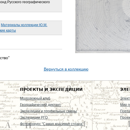
онд Русского географического
Материалы коллекции Ю.М.
кие карты
ство"
Вернуться в коллекцию
ПРОЕКТЫ И ЭКСПЕДИЦИИ
ЭЛЕ
Молодежный клуб
Элект
Географический диктант
Мир г
Экспедиции и профильные смены
Порт
Экспедиции РГО
Проек
Фотоконкурс "Самая красивая страна"