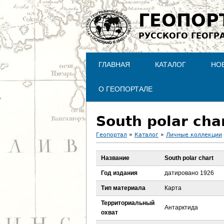
ГЕОПОР
РУССКОГО ГЕОГР
ГЛАВНАЯ
КАТАЛОГ
НО
О ГЕОПОРТАЛЕ
South polar cha
Геопортал
»
Каталог
»
Личные коллекции
В
Название
South polar chart
ы
Год издания
датировано 1926
з
Тип материала
Карта
Территориальный
д
Антарктида
охват