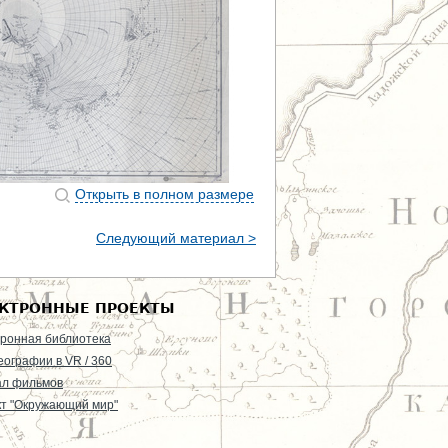
Открыть в полном размере
Следующий материал >
КТРОННЫЕ ПРОЕКТЫ
ронная библиотека
еографии в VR / 360
ал фильмов
т "Окружающий мир"