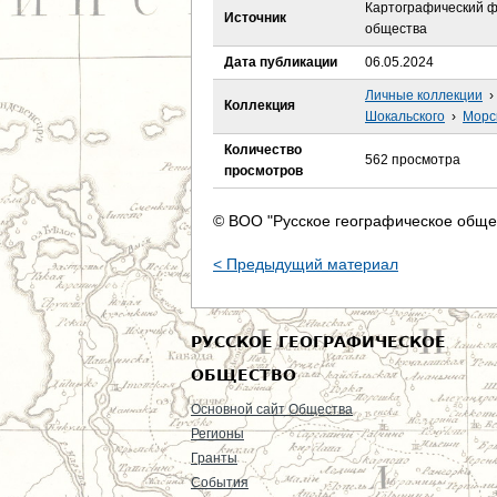
е
Картографический ф
Источник
общества
с
Дата публикации
06.05.2024
ь
Личные коллекции
›
Коллекция
Шокальского
›
Морс
Количество
562 просмотра
просмотров
© ВОО "Русское географическое обще
< Предыдущий материал
РУССКОЕ ГЕОГРАФИЧЕСКОЕ
ОБЩЕСТВО
Основной сайт Общества
Регионы
Гранты
События