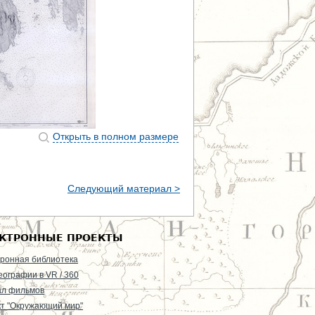
Открыть в полном размере
Следующий материал >
КТРОННЫЕ ПРОЕКТЫ
ронная библиотека
еографии в VR / 360
ал фильмов
т "Окружающий мир"