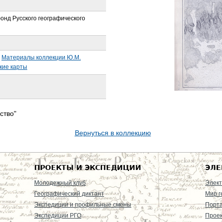
онд Русского географического
Материалы коллекции Ю.М.
кие карты
ство"
Вернуться в коллекцию
ПРОЕКТЫ И ЭКСПЕДИЦИИ
ЭЛЕ
Молодежный клуб
Элект
Географический диктант
Мир г
Экспедиции и профильные смены
Порт
Экспедиции РГО
Проек