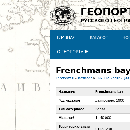
ГЕОПОР
РУССКОГО ГЕОГР
ГЛАВНАЯ
КАТАЛОГ
НО
О ГЕОПОРТАЛЕ
Frenchmans ba
Геопортал
»
Каталог
»
Личные коллекции
В
Название
Frenchmans bay
ы
Год издания
датировано 1906
з
Тип материала
Карта
Масштаб
1 : 40 000
д
Территориальный
США, Мэн