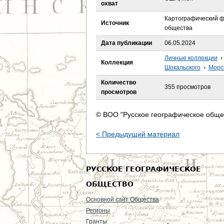
е
охват
Картографический ф
с
Источник
общества
ь
Дата публикации
06.05.2024
Личные коллекции
›
Коллекция
Шокальского
›
Морс
Количество
355 просмотров
просмотров
© ВОО "Русское географическое обще
< Предыдущий материал
РУССКОЕ ГЕОГРАФИЧЕСКОЕ
ОБЩЕСТВО
Основной сайт Общества
Регионы
Гранты