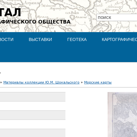
Jump to navigation
ТАЛ
ПОИСК
АФИЧЕСКОГО ОБЩЕСТВА
Форма
поиска
ВОСТИ
ВЫСТАВКИ
ГЕОТЕКА
КАРТОГРАФИЧЕ
y
»
Материалы коллекции Ю.М. Шокальского
»
Морские карты