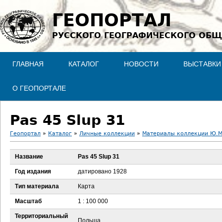
Jump to navigation
ГЕОПОРТАЛ
РУССКОГО ГЕОГРАФИЧЕСКОГО ОБЩ
ГЛАВНАЯ
КАТАЛОГ
НОВОСТИ
ВЫСТАВКИ
О ГЕОПОРТАЛЕ
Pas 45 Slup 31
Геопортал
»
Каталог
»
Личные коллекции
»
Материалы коллекции Ю.М
В
Название
Pas 45 Slup 31
ы
Год издания
датировано 1928
з
Тип материала
Карта
Масштаб
1 : 100 000
д
Территориальный
Польша