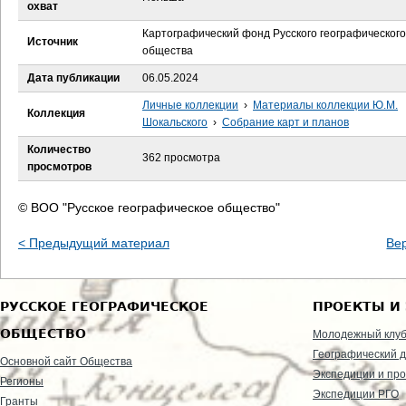
е
охват
Картографический фонд Русского географического
с
Источник
общества
ь
Дата публикации
06.05.2024
Личные коллекции
›
Материалы коллекции Ю.М.
Коллекция
Шокальского
›
Собрание карт и планов
Количество
362 просмотра
просмотров
© ВОО "Русское географическое общество"
< Предыдущий материал
Ве
РУССКОЕ ГЕОГРАФИЧЕСКОЕ
ПРОЕКТЫ И
ОБЩЕСТВО
Молодежный клу
Географический д
Основной сайт Общества
Экспедиции и пр
Регионы
Экспедиции РГО
Гранты