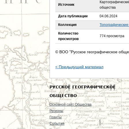
е
Картографический
Источник
общества
с
Дата публикации
04.06.2024
ь
Коллекция
Топографические
Количество
774 просмотра
просмотров
© ВОО "Русское географическое обще
< Предыдущий материал
РУССКОЕ ГЕОГРАФИЧЕСКОЕ
ОБЩЕСТВО
Основной сайт Общества
Регионы
Гранты
События