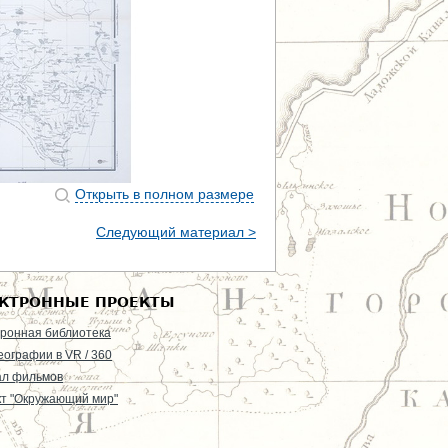
Открыть в полном размере
Следующий материал >
КТРОННЫЕ ПРОЕКТЫ
ронная библиотека
еографии в VR / 360
ал фильмов
т "Окружающий мир"