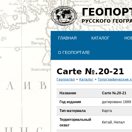
ГЕОПОР
РУССКОГО ГЕОГР
ГЛАВНАЯ
КАТАЛОГ
НО
О ГЕОПОРТАЛЕ
Carte №.20-21
Геопортал
»
Каталог
»
Топографические 
В
Название
Carte №.20-21
ы
Год издания
датировано 1889
з
Тип материала
Карта
Территориальный
д
Китай, Непал
охват