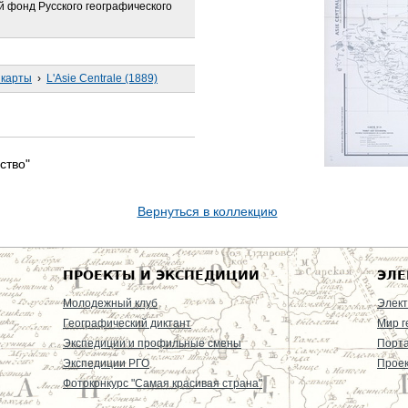
 фонд Русского географического
 карты
›
L'Asie Centrale (1889)
ство"
Вернуться в коллекцию
ПРОЕКТЫ И ЭКСПЕДИЦИИ
ЭЛЕ
Молодежный клуб
Элект
Географический диктант
Мир г
Экспедиции и профильные смены
Порт
Экспедиции РГО
Проек
Фотоконкурс "Самая красивая страна"