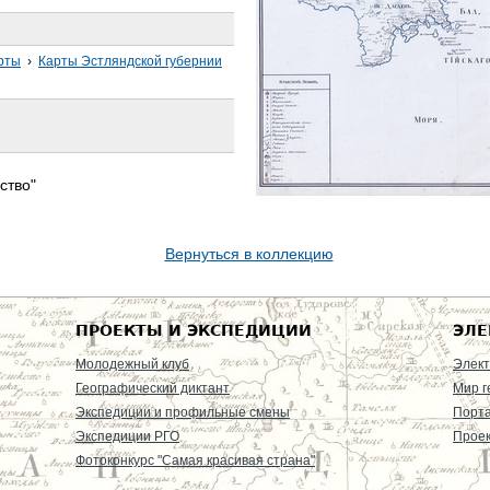
рты
›
Карты Эстляндской губернии
ство"
Вернуться в коллекцию
ПРОЕКТЫ И ЭКСПЕДИЦИИ
ЭЛЕ
Молодежный клуб
Элект
Географический диктант
Мир г
Экспедиции и профильные смены
Порт
Экспедиции РГО
Проек
Фотоконкурс "Самая красивая страна"