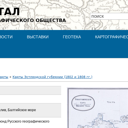
Jump to navigation
ТАЛ
ПОИСК
АФИЧЕСКОГО ОБЩЕСТВА
Форма
поиска
ВОСТИ
ВЫСТАВКИ
ГЕОТЕКА
КАРТОГРАФИЧЕ
карты
»
Карты Эстляндской губернии (1802 и 1808 гг.)
алив, Балтийское море
онд Русского географического