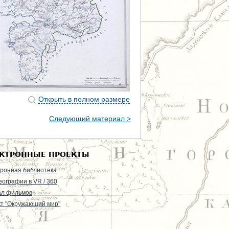
Открыть в полном размере
Следующий материал >
КТРОННЫЕ ПРОЕКТЫ
ронная библиотека
еографии в VR / 360
ал фильмов
т "Окружающий мир"