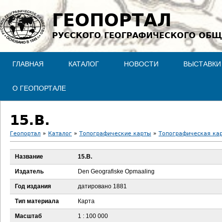
Jump to navigation
ГЕОПОРТАЛ
РУССКОГО ГЕОГРАФИЧЕСКОГО ОБЩ
ГЛАВНАЯ
КАТАЛОГ
НОВОСТИ
ВЫСТАВКИ
О ГЕОПОРТАЛЕ
15.B.
Геопортал
»
Каталог
»
Топографические карты
»
Топографическая кар
В
Название
15.B.
ы
Издатель
Den Geografiske Opmaaling
з
Год издания
датировано 1881
Тип материала
Карта
д
Масштаб
1 : 100 000