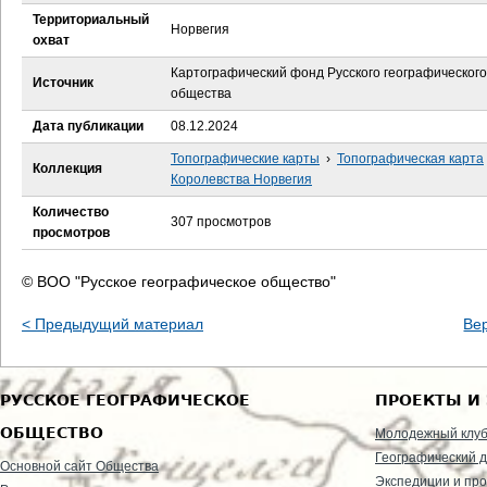
е
Территориальный
Норвегия
охват
с
Картографический фонд Русского географического
Источник
ь
общества
Дата публикации
08.12.2024
Топографические карты
›
Топографическая карта
Коллекция
Королевства Норвегия
Количество
307 просмотров
просмотров
© ВОО "Русское географическое общество"
< Предыдущий материал
Ве
РУССКОЕ ГЕОГРАФИЧЕСКОЕ
ПРОЕКТЫ И
ОБЩЕСТВО
Молодежный клу
Географический д
Основной сайт Общества
Экспедиции и пр