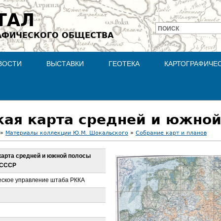
Jump to navigation
ТАЛ
ПОИСК
АФИЧЕСКОГО ОБЩЕСТВА
Форма
поиска
ВОСТИ
ВЫСТАВКИ
ГЕОТЕКА
КАРТОГРАФИЧЕ
»
Материалы коллекции Ю.М. Шокальского
»
Собрание карт и планов
карта средней и южной полосы
 СССР
еское управление штаба РККА