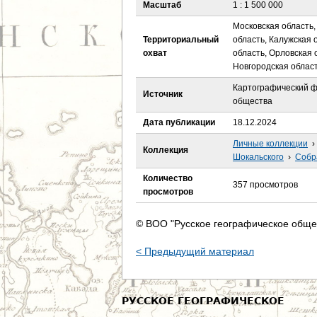
е
Масштаб
1 : 1 500 000
Московская область,
с
Территориальный
область, Калужская 
охват
область, Орловская 
ь
Новгородская облас
Картографический ф
Источник
общества
Дата публикации
18.12.2024
Личные коллекции
›
Коллекция
Шокальского
›
Собр
Количество
357 просмотров
просмотров
© ВОО "Русское географическое обще
< Предыдущий материал
РУССКОЕ ГЕОГРАФИЧЕСКОЕ