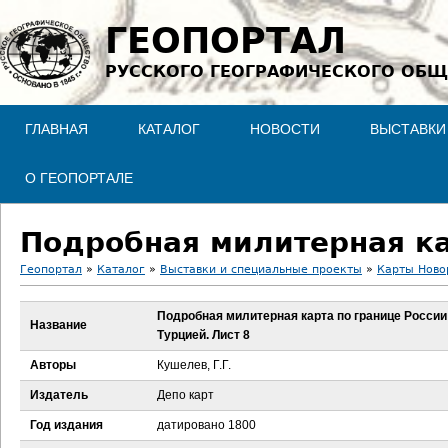
Jump to navigation
ГЕОПОРТАЛ
РУССКОГО ГЕОГРАФИЧЕСКОГО ОБЩ
ГЛАВНАЯ
КАТАЛОГ
НОВОСТИ
ВЫСТАВКИ
О ГЕОПОРТАЛЕ
Геопортал
»
Каталог
»
Выставки и специальные проекты
»
Карты Ново
В
Подробная милитерная карта по границе России
Название
Турцией. Лист 8
ы
Авторы
Кушелев, Г.Г.
з
Издатель
Депо карт
д
Год издания
датировано 1800