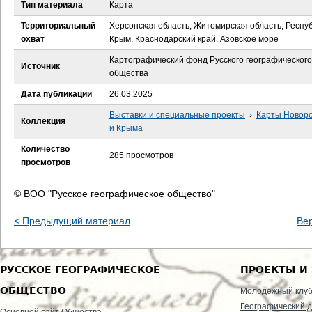
е
Тип материала
Карта
Территориальный
Херсонская область, Житомирская область, Респу
с
охват
Крым, Краснодарский край, Азовское море
ь
Картографический фонд Русского географического
Источник
общества
Дата публикации
26.03.2025
Выставки и специальные проекты
›
Карты Новор
Коллекция
и Крыма
Количество
285 просмотров
просмотров
© ВОО "Русское географическое общество"
< Предыдущий материал
Ве
РУССКОЕ ГЕОГРАФИЧЕСКОЕ
ПРОЕКТЫ И
ОБЩЕСТВО
Молодежный клу
Географический д
Основной сайт Общества