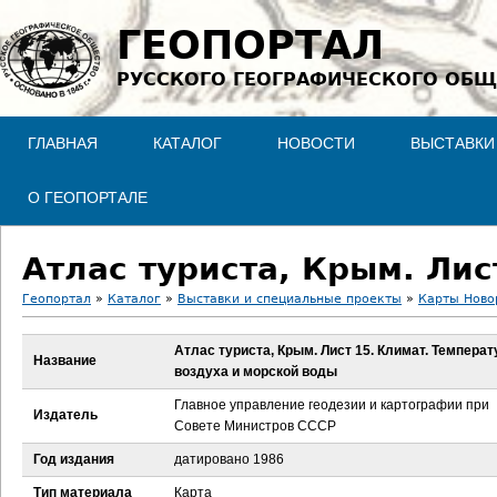
Jump to navigation
ГЕОПОРТАЛ
РУССКОГО ГЕОГРАФИЧЕСКОГО ОБЩ
ГЛАВНАЯ
КАТАЛОГ
НОВОСТИ
ВЫСТАВКИ
О ГЕОПОРТАЛЕ
Геопортал
»
Каталог
»
Выставки и специальные проекты
»
Карты Ново
В
Атлас туриста, Крым. Лист 15. Климат. Темпера
Название
воздуха и морской воды
ы
Главное управление геодезии и картографии при
Издатель
з
Совете Министров СССР
Год издания
датировано 1986
д
Тип материала
Карта