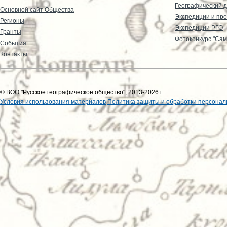
Географический д
Основной сайт Общества
Экспедиции и пр
Регионы
Экспедиции РГО
Гранты
Фотоконкурс "Сам
События
Контакты
© ВОО "Русское географическое общество", 2013-2026 г.
Условия использования материалов
Политика защиты и обработки персонал