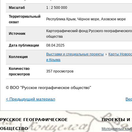
е
Масштаб
1 : 2 500 000
с
Территориальный
Республика Крым, Чёрное море, Азовское море
охват
ь
Картографический фонд Русского географического
Источник
общества
Дата публикации
08.04.2025
Выставки и специальные проекты
›
Карты Новор
Коллекция
и Крыма
Количество
357 просмотров
просмотров
© ВОО "Русское географическое общество"
< Предыдущий материал
Ве
РУССКОЕ ГЕОГРАФИЧЕСКОЕ
ПРОЕКТЫ И
ОБЩЕСТВО
Молодежный клу