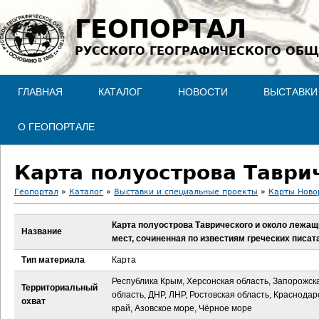
Jump to navigation
ГЕОПОРТАЛ
РУССКОГО ГЕОГРАФИЧЕСКОГО ОБЩ
ГЛАВНАЯ
КАТАЛОГ
НОВОСТИ
ВЫСТАВКИ
О ГЕОПОРТАЛЕ
Геопортал
»
Каталог
»
Выставки и специальные проекты
»
Карты Ново
В
Карта полуострова Таврического и около лежащ
Название
мест, сочиненная по известиям греческих писат
ы
Тип материала
Карта
з
Республика Крым, Херсонская область, Запорожск
Территориальный
область, ДНР, ЛНР, Ростовская область, Краснодар
д
охват
край, Азовское море, Чёрное море