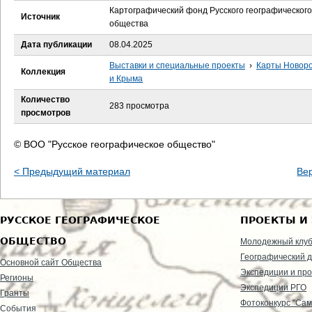
е
Картографический фонд Русского географического
Источник
общества
с
Дата публикации
08.04.2025
ь
Выставки и специальные проекты
›
Карты Новор
Коллекция
и Крыма
Количество
283 просмотра
просмотров
© ВОО "Русское географическое общество"
< Предыдущий материал
Ве
РУССКОЕ ГЕОГРАФИЧЕСКОЕ
ПРОЕКТЫ И
ОБЩЕСТВО
Молодежный клу
Географический д
Основной сайт Общества
Экспедиции и пр
Регионы
Экспедиции РГО
Гранты
Фотоконкурс "Сам
События