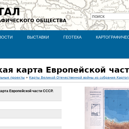
Jump to navigation
ТАЛ
ПОИСК
АФИЧЕСКОГО ОБЩЕСТВА
Форма
поиска
ВОСТИ
ВЫСТАВКИ
ГЕОТЕКА
КАРТОГРАФИЧЕ
льные проекты
»
Карты Великой Отечественной войны из собрания Карто
арта Европейской части СССР.