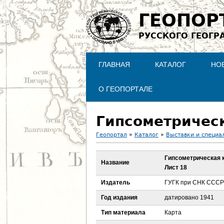
ГЕОПОР
РУССКОГО ГЕОГР
ГЛАВНАЯ
КАТАЛОГ
НО
О ГЕОПОРТАЛЕ
Геопортал
»
Каталог
»
Выставки и специа
В
Гипсометрическая к
Название
Лист 18
ы
Издатель
ГУГК при СНК СССР
з
Год издания
датировано 1941
д
Тип материала
Карта