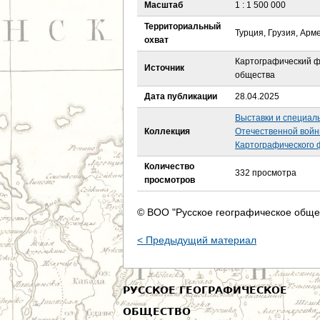
е
Масштаб
1 : 1 500 000
Территориальный
с
Турция, Грузия, Арм
охват
ь
Картографический ф
Источник
общества
Дата публикации
28.04.2025
Выставки и специал
Коллекция
Отечественной войн
Картографического 
Количество
332 просмотра
просмотров
© ВОО "Русское географическое обще
< Предыдущий материал
РУССКОЕ ГЕОГРАФИЧЕСКОЕ
ОБЩЕСТВО