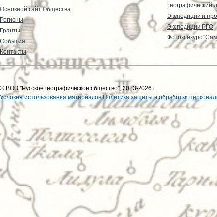
Географический д
Основной сайт Общества
Экспедиции и пр
Регионы
Экспедиции РГО
Гранты
Фотоконкурс "Сам
События
Контакты
© ВОО "Русское географическое общество", 2013-2026 г.
Условия использования материалов
Политика защиты и обработки персонал