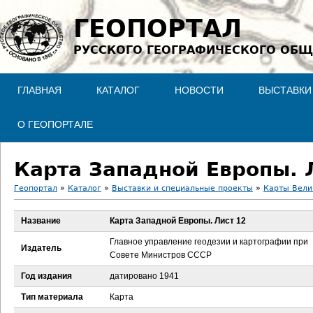
Jump to navigation
ГЕОПОРТАЛ
РУССКОГО ГЕОГРАФИЧЕСКОГО ОБЩ
ГЛАВНАЯ
КАТАЛОГ
НОВОСТИ
ВЫСТАВКИ
О ГЕОПОРТАЛЕ
Карта Западной Европы. 
Геопортал
»
Каталог
»
Выставки и специальные проекты
»
Карты Вели
В
Название
Карта Западной Европы. Лист 12
ы
Главное управление геодезии и картографии при
Издатель
Совете Министров СССР
з
Год издания
датировано 1941
д
Тип материала
Карта