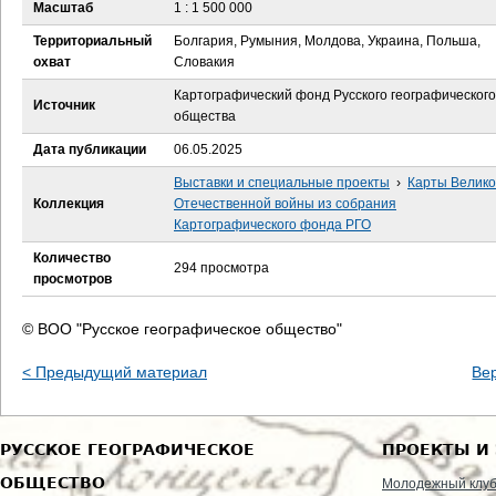
е
Масштаб
1 : 1 500 000
Территориальный
Болгария, Румыния, Молдова, Украина, Польша,
с
охват
Словакия
ь
Картографический фонд Русского географического
Источник
общества
Дата публикации
06.05.2025
Выставки и специальные проекты
›
Карты Велик
Коллекция
Отечественной войны из собрания
Картографического фонда РГО
Количество
294 просмотра
просмотров
© ВОО "Русское географическое общество"
< Предыдущий материал
Ве
РУССКОЕ ГЕОГРАФИЧЕСКОЕ
ПРОЕКТЫ И
ОБЩЕСТВО
Молодежный клу