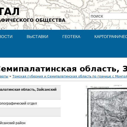
Jump to navigation
ТАЛ
ПОИСК
АФИЧЕСКОГО ОБЩЕСТВА
Форма
поиска
ВОСТИ
ВЫСТАВКИ
ГЕОТЕКА
КАРТОГРАФИЧЕ
карты
»
Томская губерния и Семипалатинская область по границе с Монгол
ипалатинская область, Зайсанский
опографический отдел
айсанский район