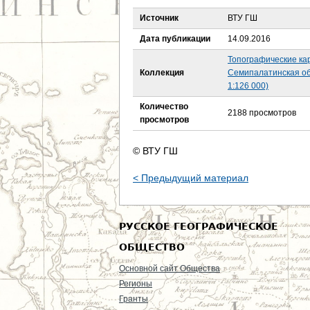
е
Источник
ВТУ ГШ
с
Дата публикации
14.09.2016
ь
Топографические ка
Коллекция
Семипалатинская об
1:126 000)
Количество
2188 просмотров
просмотров
© ВТУ ГШ
< Предыдущий материал
РУССКОЕ ГЕОГРАФИЧЕСКОЕ
ОБЩЕСТВО
Основной сайт Общества
Регионы
Гранты