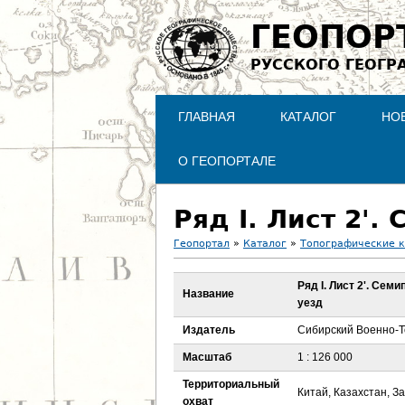
ГЕОПОР
РУССКОГО ГЕОГР
ГЛАВНАЯ
КАТАЛОГ
НО
О ГЕОПОРТАЛЕ
Геопортал
»
Каталог
»
Топографические 
В
Ряд I. Лист 2'. Сем
Название
уезд
ы
Издатель
Сибирский Военно-Т
з
Масштаб
1 : 126 000
д
Территориальный
Китай, Казахстан, З
охват