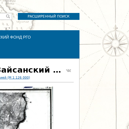
РАСШИРЕННЫЙ ПОИСК
СКИЙ ФОНД РГО
Ряд I. Лист 2'. Семипалатинская область, Зайсанский уезд
ией (М 1:126 000)