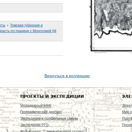
рты
›
Томская губерния и
ласть по границе с Монголией (М
Вернуться в коллекцию
ПРОЕКТЫ И ЭКСПЕДИЦИИ
ЭЛЕ
Молодежный клуб
Элект
Географический диктант
Мир г
Экспедиции и профильные смены
Порт
Экспедиции РГО
Проек
Фотоконкурс "Самая красивая страна"