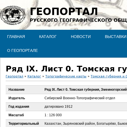
Jump to navigation
ГЕОПОРТАЛ
РУССКОГО ГЕОГРАФИЧЕСКОГО ОБЩ
ГЛАВНАЯ
КАТАЛОГ
НОВОСТИ
ВЫСТАВКИ
О ГЕОПОРТАЛЕ
Ряд IX. Лист 0. Томская 
Геопортал
»
Каталог
»
Топографические карты
»
Томская губерния и 
В
Название
Ряд IX. Лист 0. Томская губерния, Змеиногорский
ы
Издатель
Сибирский Военно-Топографический отдел
з
Год издания
датировано 1912
Масштаб
1 : 126 000
д
Территориальный
Казахстан, Зыряновский район, Богатырёво, Быков