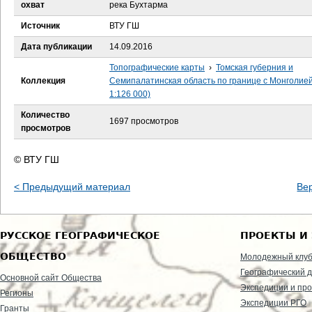
е
охват
река Бухтарма
Источник
ВТУ ГШ
с
Дата публикации
14.09.2016
ь
Топографические карты
›
Томская губерния и
Коллекция
Семипалатинская область по границе с Монголие
1:126 000)
Количество
1697 просмотров
просмотров
© ВТУ ГШ
< Предыдущий материал
Ве
РУССКОЕ ГЕОГРАФИЧЕСКОЕ
ПРОЕКТЫ И
ОБЩЕСТВО
Молодежный клу
Географический д
Основной сайт Общества
Экспедиции и пр
Регионы
Экспедиции РГО
Гранты