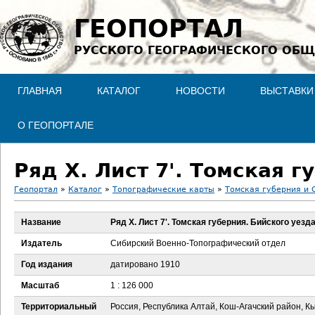
Jump to navigation
ГЕОПОРТАЛ
РУССКОГО ГЕОГРАФИЧЕСКОГО ОБЩ
ГЛАВНАЯ
КАТАЛОГ
НОВОСТИ
ВЫСТАВКИ
О ГЕОПОРТАЛЕ
Ряд X. Лист 7'. Томская г
Геопортал
»
Каталог
»
Топографические карты
»
Томская губерния и 
В
Название
Ряд X. Лист 7'. Томская губерния. Бийского уезда
ы
Издатель
Сибирский Военно-Топографический отдел
з
Год издания
датировано 1910
Масштаб
1 : 126 000
д
Территориальный
Россия, Республика Алтай, Кош-Агачский район, К