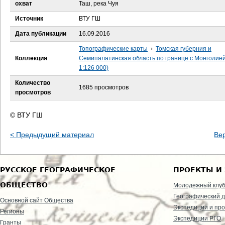
е
охват
Таш, река Чуя
Источник
ВТУ ГШ
с
Дата публикации
16.09.2016
ь
Топографические карты
›
Томская губерния и
Коллекция
Семипалатинская область по границе с Монголие
1:126 000)
Количество
1685 просмотров
просмотров
© ВТУ ГШ
< Предыдущий материал
Ве
РУССКОЕ ГЕОГРАФИЧЕСКОЕ
ПРОЕКТЫ И
ОБЩЕСТВО
Молодежный клу
Географический д
Основной сайт Общества
Экспедиции и пр
Регионы
Экспедиции РГО
Гранты