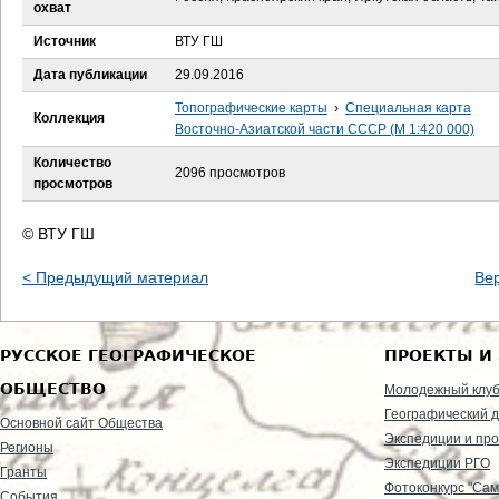
е
охват
Источник
ВТУ ГШ
с
Дата публикации
29.09.2016
ь
Топографические карты
›
Специальная карта
Коллекция
Восточно-Азиатской части СССР (М 1:420 000)
Количество
2096 просмотров
просмотров
© ВТУ ГШ
< Предыдущий материал
Ве
РУССКОЕ ГЕОГРАФИЧЕСКОЕ
ПРОЕКТЫ И
ОБЩЕСТВО
Молодежный клу
Географический д
Основной сайт Общества
Экспедиции и пр
Регионы
Экспедиции РГО
Гранты
Фотоконкурс "Сам
События