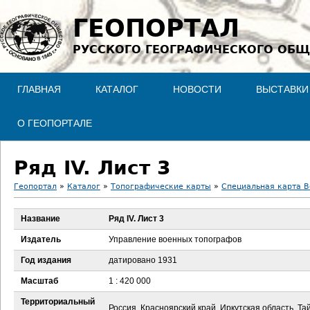
Jump to navigation
ГЕОПОРТАЛ
РУССКОГО ГЕОГРАФИЧЕСКОГО ОБЩ
ГЛАВНАЯ
КАТАЛОГ
НОВОСТИ
ВЫСТАВКИ
О ГЕОПОРТАЛЕ
Ряд IV. Лист 3
Геопортал
»
Каталог
»
Топографические карты
»
Специальная карта В
В
Название
Ряд IV. Лист 3
ы
Издатель
Управление военных топографов
з
Год издания
датировано 1931
Масштаб
1 : 420 000
д
Территориальный
Россия, Красноярский край, Иркутская область, Т