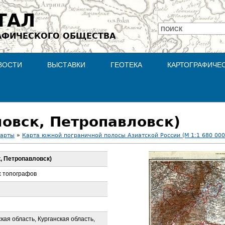
Jump to navigation
ТАЛ
ПОИСК
АФИЧЕСКОГО ОБЩЕСТВА
Форма
поиска
ВОСТИ
ВЫСТАВКИ
ГЕОТЕКА
КАРТОГРАФИЧЕ
дловск, Петропавловск)
карты
»
Карта южной пограничной полосы Азиатской России (М 1:1 680 000
к, Петропавловск)
х топографов
кая область, Курганская область,