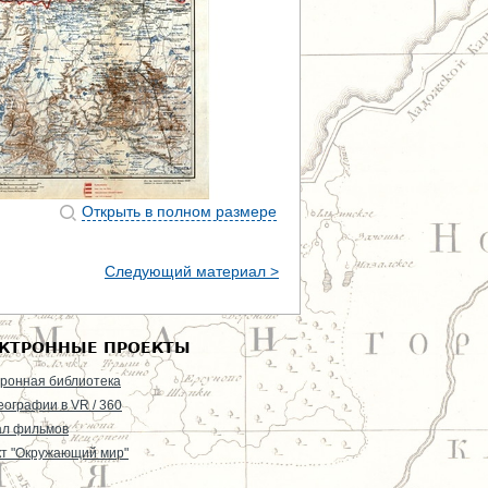
Открыть в полном размере
Следующий материал >
КТРОННЫЕ ПРОЕКТЫ
ронная библиотека
еографии в VR / 360
ал фильмов
т "Окружающий мир"