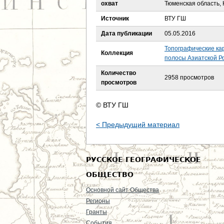
е
охват
Тюменская область,
Источник
ВТУ ГШ
с
Дата публикации
05.05.2016
ь
Топографические ка
Коллекция
полосы Азиатской Ро
Количество
2958 просмотров
просмотров
© ВТУ ГШ
< Предыдущий материал
РУССКОЕ ГЕОГРАФИЧЕСКОЕ
ОБЩЕСТВО
Основной сайт Общества
Регионы
Гранты
События