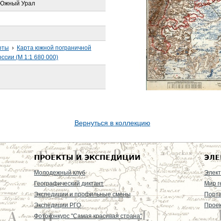
 Южный Урал
рты
›
Карта южной пограничной
ссии (М 1:1 680 000)
Вернуться в коллекцию
ПРОЕКТЫ И ЭКСПЕДИЦИИ
ЭЛЕ
Молодежный клуб
Элект
Географический диктант
Мир г
Экспедиции и профильные смены
Порт
Экспедиции РГО
Проек
Фотоконкурс "Самая красивая страна"