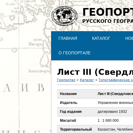
ГЕОПОР
РУССКОГО ГЕОГР
ГЛАВНАЯ
КАТАЛОГ
НО
О ГЕОПОРТАЛЕ
Лист III (Свер
Геопортал
»
Каталог
»
Топографические 
В
Название
Лист III (Свердловс
ы
Издатель
Управление военны
з
Год издания
датировано 1932
Масштаб
1 : 1 680 000
д
Территориальный
Казахстан, Челябинс