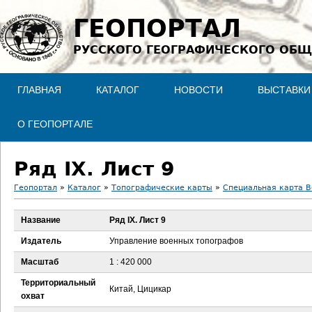
Jump to navigation
ГЕОПОРТАЛ
РУССКОГО ГЕОГРАФИЧЕСКОГО ОБЩ
ГЛАВНАЯ
КАТАЛОГ
НОВОСТИ
ВЫСТАВКИ
О ГЕОПОРТАЛЕ
Ряд IX. Лист 9
Геопортал
»
Каталог
»
Топографические карты
»
Специальная карта В
В
Название
Ряд IX. Лист 9
ы
Издатель
Управление военных топографов
з
Масштаб
1 : 420 000
Территориальный
д
Китай, Цицикар
охват