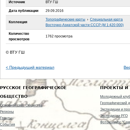
е
Источник
ВТУ ГШ
Дата публикации
29.09.2016
с
Топографические карты
›
Специальная карта
Коллекция
ь
Восточно-Азиатской части СССР (М 1:420 000)
Количество
1762 просмотра
просмотров
© ВТУ ГШ
< Предыдущий материал
Ве
РУССКОЕ ГЕОГРАФИЧЕСКОЕ
ПРОЕКТЫ И
ОБЩЕСТВО
Молодежный клу
Географический д
Основной сайт Общества
Экспедиции и пр
Регионы
Экспедиции РГО
Гранты
Фотоконкурс "Сам
События