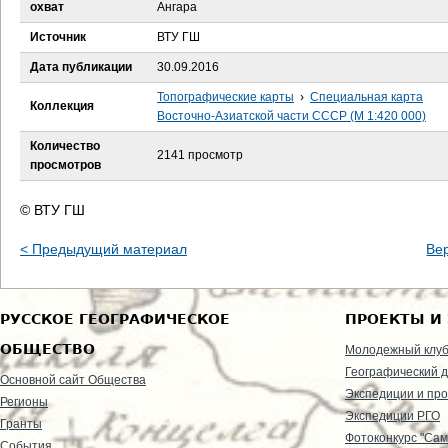
е
охват
Ангара
Источник
ВТУ ГШ
с
Дата публикации
30.09.2016
ь
Топографические карты
›
Специальная карта
Коллекция
Восточно-Азиатской части СССР (М 1:420 000)
Количество
2141 просмотр
просмотров
© ВТУ ГШ
< Предыдущий материал
Ве
РУССКОЕ ГЕОГРАФИЧЕСКОЕ
ПРОЕКТЫ И
ОБЩЕСТВО
Молодежный клу
Географический д
Основной сайт Общества
Экспедиции и пр
Регионы
Экспедиции РГО
Гранты
Фотоконкурс "Сам
События