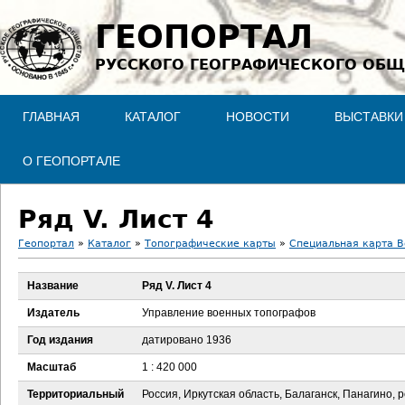
Jump to navigation
ГЕОПОРТАЛ
РУССКОГО ГЕОГРАФИЧЕСКОГО ОБЩ
ГЛАВНАЯ
КАТАЛОГ
НОВОСТИ
ВЫСТАВКИ
О ГЕОПОРТАЛЕ
Ряд V. Лист 4
Геопортал
»
Каталог
»
Топографические карты
»
Специальная карта В
В
Название
Ряд V. Лист 4
ы
Издатель
Управление военных топографов
з
Год издания
датировано 1936
Масштаб
1 : 420 000
д
Территориальный
Россия, Иркутская область, Балаганск, Панагино, 