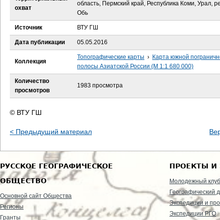
е
область, Пермский край, Республика Коми, Урал, р
охват
Обь
с
Источник
ВТУ ГШ
ь
Дата публикации
05.05.2016
Топографические карты
›
Карта южной пограничн
Коллекция
полосы Азиатской России (М 1:1 680 000)
Количество
1983 просмотра
просмотров
© ВТУ ГШ
< Предыдущий материал
Ве
РУССКОЕ ГЕОГРАФИЧЕСКОЕ
ПРОЕКТЫ И
ОБЩЕСТВО
Молодежный клу
Географический д
Основной сайт Общества
Экспедиции и пр
Регионы
Экспедиции РГО
Гранты