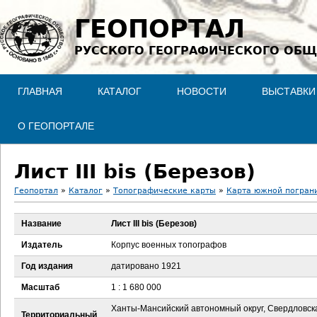
Jump to navigation
ГЕОПОРТАЛ
РУССКОГО ГЕОГРАФИЧЕСКОГО ОБЩ
ГЛАВНАЯ
КАТАЛОГ
НОВОСТИ
ВЫСТАВКИ
О ГЕОПОРТАЛЕ
Лист III bis (Березов)
Геопортал
»
Каталог
»
Топографические карты
»
Карта южной пограни
В
Название
Лист III bis (Березов)
ы
Издатель
Корпус военных топографов
з
Год издания
датировано 1921
Масштаб
1 : 1 680 000
д
Ханты-Мансийский автономный округ, Свердловск
Территориальный