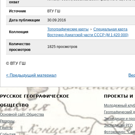
е
охват
Источник
ВТУ ГШ
с
Дата публикации
30.09.2016
ь
Топографические карты
›
Специальная карта
Коллекция
Восточно-Азиатской части СССР (М 1:420 000)
Количество
1825 просмотров
просмотров
© ВТУ ГШ
< Предыдущий материал
Ве
РУССКОЕ ГЕОГРАФИЧЕСКОЕ
ПРОЕКТЫ И
ОБЩЕСТВО
Молодежный клу
Географический д
Основной сайт Общества
Экспедиции и пр
Регионы
Экспедиции РГО
Гранты
Фотоконкурс "Сам
События