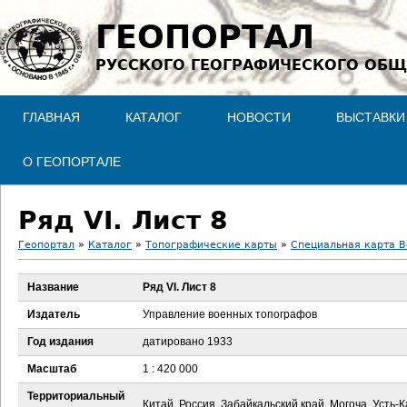
Jump to navigation
ГЕОПОРТАЛ
РУССКОГО ГЕОГРАФИЧЕСКОГО ОБЩ
ГЛАВНАЯ
КАТАЛОГ
НОВОСТИ
ВЫСТАВКИ
О ГЕОПОРТАЛЕ
Ряд VI. Лист 8
Геопортал
»
Каталог
»
Топографические карты
»
Специальная карта В
В
Название
Ряд VI. Лист 8
ы
Издатель
Управление военных топографов
з
Год издания
датировано 1933
Масштаб
1 : 420 000
д
Территориальный
Китай, Россия, Забайкальский край, Могоча, Усть-К