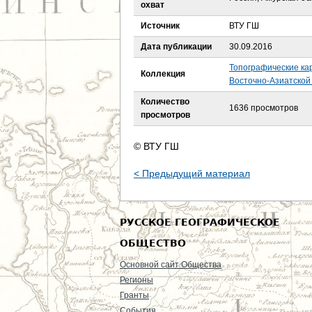
е
охват
Источник
ВТУ ГШ
с
Дата публикации
30.09.2016
ь
Топографические ка
Коллекция
Восточно-Азиатской 
Количество
1636 просмотров
просмотров
© ВТУ ГШ
< Предыдущий материал
РУССКОЕ ГЕОГРАФИЧЕСКОЕ
ОБЩЕСТВО
Основной сайт Общества
Регионы
Гранты
События