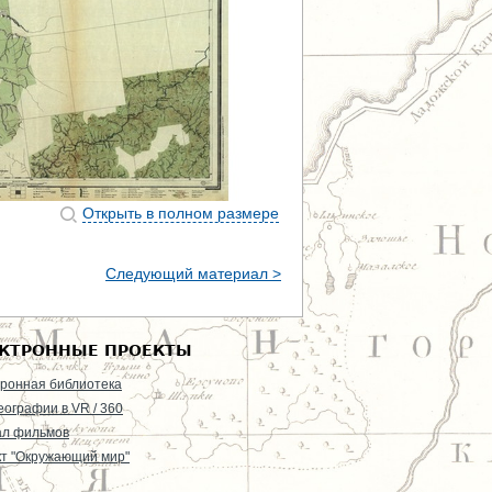
Открыть в полном размере
Следующий материал >
КТРОННЫЕ ПРОЕКТЫ
ронная библиотека
еографии в VR / 360
ал фильмов
т "Окружающий мир"