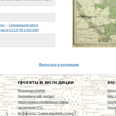
рты
›
Специальная карта
части СССР (М 1:420 000)
Вернуться в коллекцию
ПРОЕКТЫ И ЭКСПЕДИЦИИ
ЭЛЕ
Молодежный клуб
Элект
Географический диктант
Мир г
Экспедиции и профильные смены
Порт
Экспедиции РГО
Проек
Фотоконкурс "Самая красивая страна"