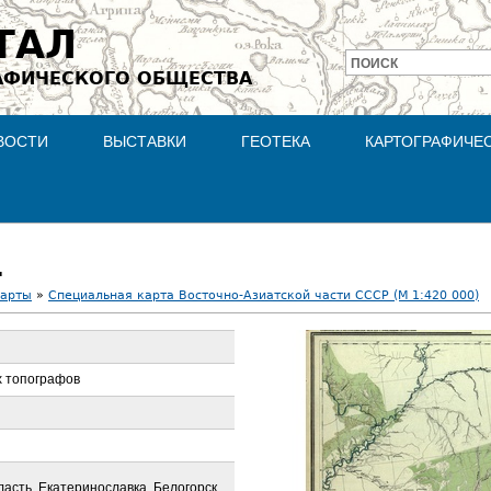
Jump to navigation
ТАЛ
ПОИСК
АФИЧЕСКОГО ОБЩЕСТВА
Форма
поиска
ВОСТИ
ВЫСТАВКИ
ГЕОТЕКА
КАРТОГРАФИЧЕ
1
карты
»
Специальная карта Восточно-Азиатской части СССР (М 1:420 000)
х топографов
ласть, Екатеринославка, Белогорск