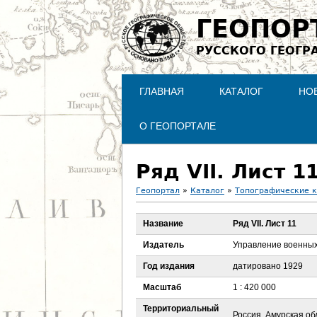
ГЕОПОР
РУССКОГО ГЕОГР
ГЛАВНАЯ
КАТАЛОГ
НО
О ГЕОПОРТАЛЕ
Ряд VII. Лист 1
Геопортал
»
Каталог
»
Топографические 
В
Название
Ряд VII. Лист 11
ы
Издатель
Управление военны
з
Год издания
датировано 1929
Масштаб
1 : 420 000
д
Территориальный
Россия, Амурская об