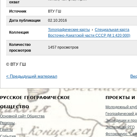
е
охват
Источник
ВТУ ГШ
с
Дата публикации
02.10.2016
ь
Топографические карты
›
Специальная карта
Коллекция
Восточно-Азиатской части СССР (М 1:420 000)
Количество
1457 просмотров
просмотров
© ВТУ ГШ
< Предыдущий материал
Ве
РУССКОЕ ГЕОГРАФИЧЕСКОЕ
ПРОЕКТЫ И
ОБЩЕСТВО
Молодежный клу
Географический д
Основной сайт Общества
Экспедиции и пр
Регионы
Экспедиции РГО
Гранты
Фотоконкурс "Сам
События