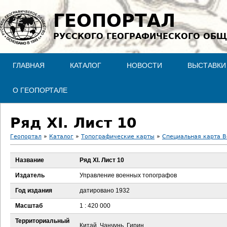
Jump to navigation
ГЕОПОРТАЛ
РУССКОГО ГЕОГРАФИЧЕСКОГО ОБЩ
ГЛАВНАЯ
КАТАЛОГ
НОВОСТИ
ВЫСТАВКИ
О ГЕОПОРТАЛЕ
Ряд XI. Лист 10
Геопортал
»
Каталог
»
Топографические карты
»
Специальная карта В
В
Название
Ряд XI. Лист 10
ы
Издатель
Управление военных топографов
з
Год издания
датировано 1932
Масштаб
1 : 420 000
д
Территориальный
Китай, Чанчунь, Гирин