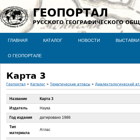
Jump to navigation
ГЕОПОРТАЛ
РУССКОГО ГЕОГРАФИЧЕСКОГО ОБЩ
ГЛАВНАЯ
КАТАЛОГ
НОВОСТИ
ВЫСТАВКИ
О ГЕОПОРТАЛЕ
Карта 3
Геопортал
»
Каталог
»
Тематические атласы
»
Диалектологический атл
В
Название
Карта 3
ы
Издатель
Наука
з
Год издания
датировано 1986
Тип
д
Атлас
материала