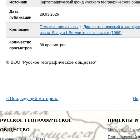
е
Источник
Картографический фонд Русского географического общ
Дата
с
29.03.2026
публикации
ь
Тематические атласы
›
Диалектологический атлас русс
Коллекция
языка. Выпуск I. Вступительные статьи (1986)
Количество
88 просмотров
просмотров
© ВОО "Русское географическое общество"
< Предыдущий материал
Ве
РУССКОЕ ГЕОГРАФИЧЕСКОЕ
ПРОЕКТЫ И
ОБЩЕСТВО
Молодежный клу
Географический д
Основной сайт Общества