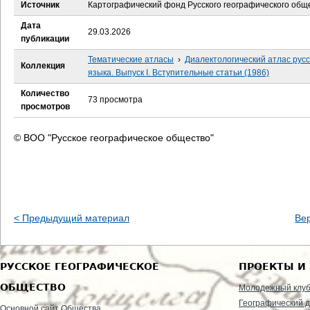
е
Источник
Картографический фонд Русского географического общ
Дата
с
29.03.2026
публикации
ь
Тематические атласы
›
Диалектологический атлас русс
Коллекция
языка. Выпуск I. Вступительные статьи (1986)
Количество
73 просмотра
просмотров
© ВОО "Русское географическое общество"
< Предыдущий материал
Ве
РУССКОЕ ГЕОГРАФИЧЕСКОЕ
ПРОЕКТЫ И
ОБЩЕСТВО
Молодежный клу
Географический д
Основной сайт Общества