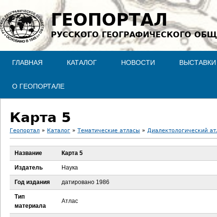
Jump to navigation
ГЕОПОРТАЛ
РУССКОГО ГЕОГРАФИЧЕСКОГО ОБЩ
ГЛАВНАЯ
КАТАЛОГ
НОВОСТИ
ВЫСТАВКИ
О ГЕОПОРТАЛЕ
Карта 5
Геопортал
»
Каталог
»
Тематические атласы
»
Диалектологический атл
В
Название
Карта 5
ы
Издатель
Наука
з
Год издания
датировано 1986
Тип
д
Атлас
материала