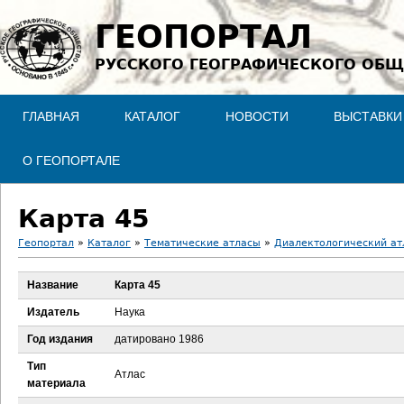
Jump to navigation
ГЕОПОРТАЛ
РУССКОГО ГЕОГРАФИЧЕСКОГО ОБЩ
ГЛАВНАЯ
КАТАЛОГ
НОВОСТИ
ВЫСТАВКИ
О ГЕОПОРТАЛЕ
Карта 45
Геопортал
»
Каталог
»
Тематические атласы
»
Диалектологический атл
В
Название
Карта 45
ы
Издатель
Наука
з
Год издания
датировано 1986
Тип
д
Атлас
материала