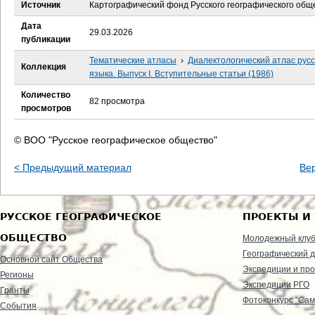
е
Источник
Картографический фонд Русского географического общ
Дата
с
29.03.2026
публикации
ь
Тематические атласы
›
Диалектологический атлас русс
Коллекция
языка. Выпуск I. Вступительные статьи (1986)
Количество
82 просмотра
просмотров
© ВОО "Русское географическое общество"
< Предыдущий материал
Ве
РУССКОЕ ГЕОГРАФИЧЕСКОЕ
ПРОЕКТЫ И
ОБЩЕСТВО
Молодежный клу
Географический д
Основной сайт Общества
Экспедиции и пр
Регионы
Экспедиции РГО
Гранты
Фотоконкурс "Сам
События