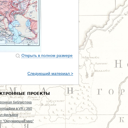
Открыть в полном размере
Следующий материал >
КТРОННЫЕ ПРОЕКТЫ
ронная библиотека
еографии в VR / 360
ал фильмов
т "Окружающий мир"