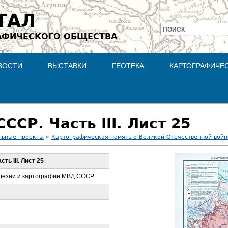
Jump to navigation
ТАЛ
ПОИСК
АФИЧЕСКОГО ОБЩЕСТВА
Форма
поиска
ВОСТИ
ВЫСТАВКИ
ГЕОТЕКА
КАРТОГРАФИЧЕ
ССР. Часть III. Лист 25
льные проекты
»
Картографическая память о Великой Отечественной войн
ть III. Лист 25
одезии и картографии МВД СССР