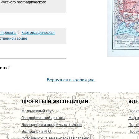
Русского географического
е проекты
›
Картографическая
ственной войне
ство"
Вернуться в коллекцию
ПРОЕКТЫ И ЭКСПЕДИЦИИ
ЭЛЕ
Молодежный клуб
Элект
Географический диктант
Мир г
Экспедиции и профильные смены
Порт
Экспедиции РГО
Проек
Фотоконкурс "Самая красивая страна"