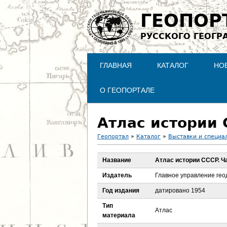
ГЕОПОР
РУССКОГО ГЕОГР
ГЛАВНАЯ
КАТАЛОГ
НО
О ГЕОПОРТАЛЕ
Атлас истории С
Геопортал
»
Каталог
»
Выставки и специа
В
Название
Атлас истории СССР. Час
ы
Издатель
Главное управление ге
з
Год издания
датировано 1954
Тип
д
Атлас
материала