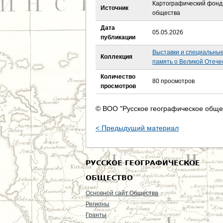
е
Картографический фонд 
Источник
общества
с
Дата
05.05.2026
публикации
ь
Выставки и специальны
Коллекция
память о Великой Отече
Количество
80 просмотров
просмотров
© ВОО "Русское географическое обще
< Предыдущий материал
РУССКОЕ ГЕОГРАФИЧЕСКОЕ
ОБЩЕСТВО
Основной сайт Общества
Регионы
Гранты